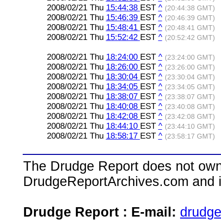
2008/02/21 Thu
15:44:38
EST
^
(20:44:38 GMT)
2008/02/21 Thu
15:46:39
EST
^
(20:46:39 GMT)
2008/02/21 Thu
15:48:41
EST
^
(20:48:41 GMT)
2008/02/21 Thu
15:52:42
EST
^
(20:52:42 GMT)
2008/02/21 Thu
18:24:00
EST
^
(23:24:00 GMT)
2008/02/21 Thu
18:26:00
EST
^
(23:26:00 GMT)
2008/02/21 Thu
18:30:04
EST
^
(23:30:04 GMT)
2008/02/21 Thu
18:34:05
EST
^
(23:34:05 GMT)
2008/02/21 Thu
18:38:07
EST
^
(23:38:07 GMT)
2008/02/21 Thu
18:40:08
EST
^
(23:40:08 GMT)
2008/02/21 Thu
18:42:08
EST
^
(23:42:08 GMT)
2008/02/21 Thu
18:44:10
EST
^
(23:44:10 GMT)
2008/02/21 Thu
18:58:17
EST
^
(23:58:17 GMT)
The Drudge Report does not own,
DrudgeReportArchives.com and is 
Drudge Report : E-mail:
drudg