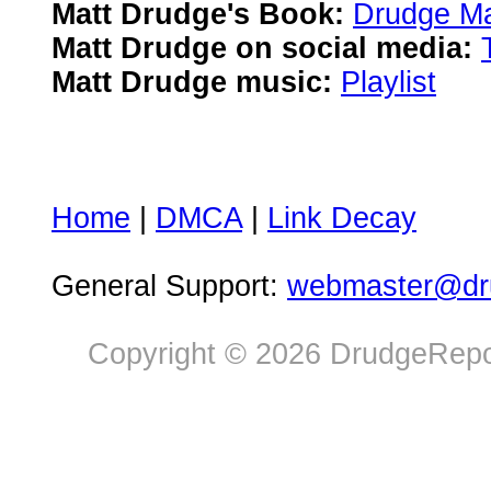
Matt Drudge's Book:
Drudge Ma
Matt Drudge on social media:
Matt Drudge music:
Playlist
Home
|
DMCA
|
Link Decay
General Support:
webmaster@dru
Copyright © 2026 DrudgeRepor