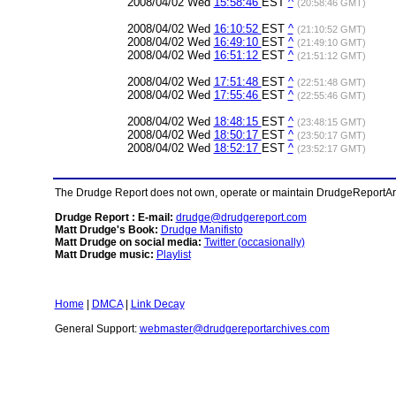
2008/04/02 Wed
15:58:46
EST
^
(20:58:46 GMT)
2008/04/02 Wed
16:10:52
EST
^
(21:10:52 GMT)
2008/04/02 Wed
16:49:10
EST
^
(21:49:10 GMT)
2008/04/02 Wed
16:51:12
EST
^
(21:51:12 GMT)
2008/04/02 Wed
17:51:48
EST
^
(22:51:48 GMT)
2008/04/02 Wed
17:55:46
EST
^
(22:55:46 GMT)
2008/04/02 Wed
18:48:15
EST
^
(23:48:15 GMT)
2008/04/02 Wed
18:50:17
EST
^
(23:50:17 GMT)
2008/04/02 Wed
18:52:17
EST
^
(23:52:17 GMT)
The Drudge Report does not own, operate or maintain DrudgeReportArchi
Drudge Report : E-mail:
drudge@drudgereport.com
Matt Drudge's Book:
Drudge Manifisto
Matt Drudge on social media:
Twitter (occasionally)
Matt Drudge music:
Playlist
Home
|
DMCA
|
Link Decay
General Support:
webmaster@drudgereportarchives.com