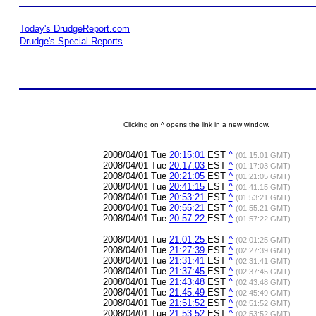
Today's DrudgeReport.com
Drudge's Special Reports
Clicking on ^ opens the link in a new window.
2008/04/01 Tue
20:15:01
EST
^
(01:15:01 GMT)
2008/04/01 Tue
20:17:03
EST
^
(01:17:03 GMT)
2008/04/01 Tue
20:21:05
EST
^
(01:21:05 GMT)
2008/04/01 Tue
20:41:15
EST
^
(01:41:15 GMT)
2008/04/01 Tue
20:53:21
EST
^
(01:53:21 GMT)
2008/04/01 Tue
20:55:21
EST
^
(01:55:21 GMT)
2008/04/01 Tue
20:57:22
EST
^
(01:57:22 GMT)
2008/04/01 Tue
21:01:25
EST
^
(02:01:25 GMT)
2008/04/01 Tue
21:27:39
EST
^
(02:27:39 GMT)
2008/04/01 Tue
21:31:41
EST
^
(02:31:41 GMT)
2008/04/01 Tue
21:37:45
EST
^
(02:37:45 GMT)
2008/04/01 Tue
21:43:48
EST
^
(02:43:48 GMT)
2008/04/01 Tue
21:45:49
EST
^
(02:45:49 GMT)
2008/04/01 Tue
21:51:52
EST
^
(02:51:52 GMT)
2008/04/01 Tue
21:53:52
EST
^
(02:53:52 GMT)