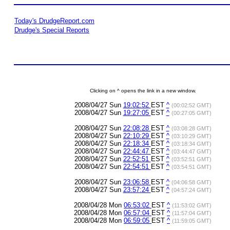
Today's DrudgeReport.com
Drudge's Special Reports
Clicking on ^ opens the link in a new window.
2008/04/27 Sun
19:02:52
EST
^
(00:02:52 GMT)
2008/04/27 Sun
19:27:05
EST
^
(00:27:05 GMT)
2008/04/27 Sun
22:08:28
EST
^
(03:08:28 GMT)
2008/04/27 Sun
22:10:29
EST
^
(03:10:29 GMT)
2008/04/27 Sun
22:18:34
EST
^
(03:18:34 GMT)
2008/04/27 Sun
22:44:47
EST
^
(03:44:47 GMT)
2008/04/27 Sun
22:52:51
EST
^
(03:52:51 GMT)
2008/04/27 Sun
22:54:51
EST
^
(03:54:51 GMT)
2008/04/27 Sun
23:06:58
EST
^
(04:06:58 GMT)
2008/04/27 Sun
23:57:24
EST
^
(04:57:24 GMT)
2008/04/28 Mon
06:53:02
EST
^
(11:53:02 GMT)
2008/04/28 Mon
06:57:04
EST
^
(11:57:04 GMT)
2008/04/28 Mon
06:59:05
EST
^
(11:59:05 GMT)