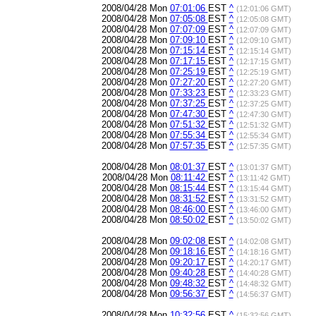
2008/04/28 Mon
07:01:06
EST
^
(12:01:06 GMT)
2008/04/28 Mon
07:05:08
EST
^
(12:05:08 GMT)
2008/04/28 Mon
07:07:09
EST
^
(12:07:09 GMT)
2008/04/28 Mon
07:09:10
EST
^
(12:09:10 GMT)
2008/04/28 Mon
07:15:14
EST
^
(12:15:14 GMT)
2008/04/28 Mon
07:17:15
EST
^
(12:17:15 GMT)
2008/04/28 Mon
07:25:19
EST
^
(12:25:19 GMT)
2008/04/28 Mon
07:27:20
EST
^
(12:27:20 GMT)
2008/04/28 Mon
07:33:23
EST
^
(12:33:23 GMT)
2008/04/28 Mon
07:37:25
EST
^
(12:37:25 GMT)
2008/04/28 Mon
07:47:30
EST
^
(12:47:30 GMT)
2008/04/28 Mon
07:51:32
EST
^
(12:51:32 GMT)
2008/04/28 Mon
07:55:34
EST
^
(12:55:34 GMT)
2008/04/28 Mon
07:57:35
EST
^
(12:57:35 GMT)
2008/04/28 Mon
08:01:37
EST
^
(13:01:37 GMT)
2008/04/28 Mon
08:11:42
EST
^
(13:11:42 GMT)
2008/04/28 Mon
08:15:44
EST
^
(13:15:44 GMT)
2008/04/28 Mon
08:31:52
EST
^
(13:31:52 GMT)
2008/04/28 Mon
08:46:00
EST
^
(13:46:00 GMT)
2008/04/28 Mon
08:50:02
EST
^
(13:50:02 GMT)
2008/04/28 Mon
09:02:08
EST
^
(14:02:08 GMT)
2008/04/28 Mon
09:18:16
EST
^
(14:18:16 GMT)
2008/04/28 Mon
09:20:17
EST
^
(14:20:17 GMT)
2008/04/28 Mon
09:40:28
EST
^
(14:40:28 GMT)
2008/04/28 Mon
09:48:32
EST
^
(14:48:32 GMT)
2008/04/28 Mon
09:56:37
EST
^
(14:56:37 GMT)
2008/04/28 Mon
10:32:56
EST
^
(15:32:56 GMT)