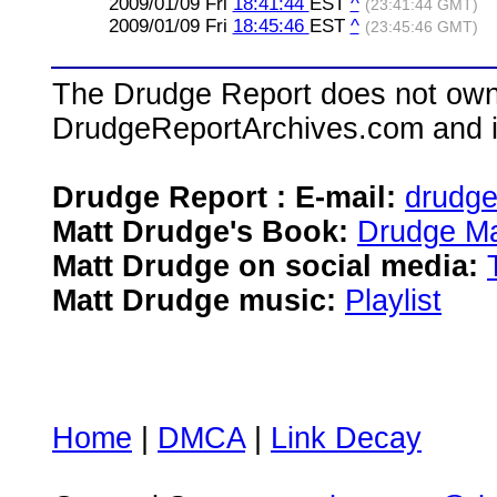
2009/01/09 Fri
18:41:44
EST
^
(23:41:44 GMT)
2009/01/09 Fri
18:45:46
EST
^
(23:45:46 GMT)
The Drudge Report does not own,
DrudgeReportArchives.com and is 
Drudge Report : E-mail:
drudg
Matt Drudge's Book:
Drudge Ma
Matt Drudge on social media:
Matt Drudge music:
Playlist
Home
|
DMCA
|
Link Decay