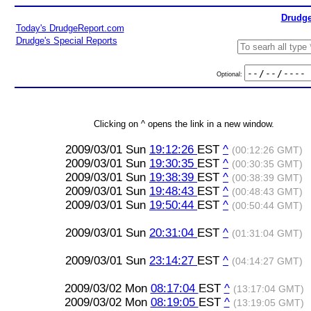
Drudge
Today's DrudgeReport.com
Drudge's Special Reports
Optional:
Clicking on ^ opens the link in a new window.
2009/03/01 Sun
19:12:26
EST
^
(00:12:26 GMT)
2009/03/01 Sun
19:30:35
EST
^
(00:30:35 GMT)
2009/03/01 Sun
19:38:39
EST
^
(00:38:39 GMT)
2009/03/01 Sun
19:48:43
EST
^
(00:48:43 GMT)
2009/03/01 Sun
19:50:44
EST
^
(00:50:44 GMT)
2009/03/01 Sun
20:31:04
EST
^
(01:31:04 GMT)
2009/03/01 Sun
23:14:27
EST
^
(04:14:27 GMT)
2009/03/02 Mon
08:17:04
EST
^
(13:17:04 GMT)
2009/03/02 Mon
08:19:05
EST
^
(13:19:05 GMT)