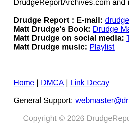
DrudgeReportArchives.com and is 
Drudge Report : E-mail:
drudg
Matt Drudge's Book:
Drudge Ma
Matt Drudge on social media:
Matt Drudge music:
Playlist
Home
|
DMCA
|
Link Decay
General Support:
webmaster@dru
Copyright © 2026 DrudgeRepor