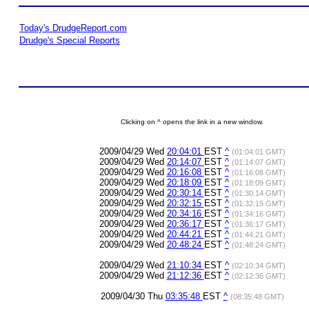
Today's DrudgeReport.com
Drudge's Special Reports
Clicking on ^ opens the link in a new window.
2009/04/29 Wed
20:04:01
EST
^
(01:04:01 GMT)
2009/04/29 Wed
20:14:07
EST
^
(01:14:07 GMT)
2009/04/29 Wed
20:16:08
EST
^
(01:16:08 GMT)
2009/04/29 Wed
20:18:09
EST
^
(01:18:09 GMT)
2009/04/29 Wed
20:30:14
EST
^
(01:30:14 GMT)
2009/04/29 Wed
20:32:15
EST
^
(01:32:15 GMT)
2009/04/29 Wed
20:34:16
EST
^
(01:34:16 GMT)
2009/04/29 Wed
20:36:17
EST
^
(01:36:17 GMT)
2009/04/29 Wed
20:44:21
EST
^
(01:44:21 GMT)
2009/04/29 Wed
20:48:24
EST
^
(01:48:24 GMT)
2009/04/29 Wed
21:10:34
EST
^
(02:10:34 GMT)
2009/04/29 Wed
21:12:36
EST
^
(02:12:36 GMT)
2009/04/30 Thu
03:35:48
EST
^
(08:35:48 GMT)