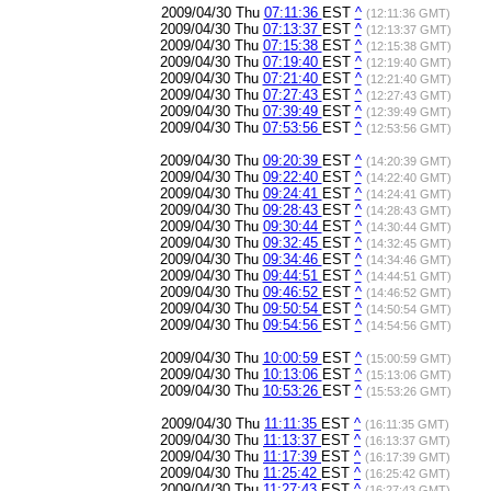
2009/04/30 Thu
07:11:36
EST
^
(12:11:36 GMT)
2009/04/30 Thu
07:13:37
EST
^
(12:13:37 GMT)
2009/04/30 Thu
07:15:38
EST
^
(12:15:38 GMT)
2009/04/30 Thu
07:19:40
EST
^
(12:19:40 GMT)
2009/04/30 Thu
07:21:40
EST
^
(12:21:40 GMT)
2009/04/30 Thu
07:27:43
EST
^
(12:27:43 GMT)
2009/04/30 Thu
07:39:49
EST
^
(12:39:49 GMT)
2009/04/30 Thu
07:53:56
EST
^
(12:53:56 GMT)
2009/04/30 Thu
09:20:39
EST
^
(14:20:39 GMT)
2009/04/30 Thu
09:22:40
EST
^
(14:22:40 GMT)
2009/04/30 Thu
09:24:41
EST
^
(14:24:41 GMT)
2009/04/30 Thu
09:28:43
EST
^
(14:28:43 GMT)
2009/04/30 Thu
09:30:44
EST
^
(14:30:44 GMT)
2009/04/30 Thu
09:32:45
EST
^
(14:32:45 GMT)
2009/04/30 Thu
09:34:46
EST
^
(14:34:46 GMT)
2009/04/30 Thu
09:44:51
EST
^
(14:44:51 GMT)
2009/04/30 Thu
09:46:52
EST
^
(14:46:52 GMT)
2009/04/30 Thu
09:50:54
EST
^
(14:50:54 GMT)
2009/04/30 Thu
09:54:56
EST
^
(14:54:56 GMT)
2009/04/30 Thu
10:00:59
EST
^
(15:00:59 GMT)
2009/04/30 Thu
10:13:06
EST
^
(15:13:06 GMT)
2009/04/30 Thu
10:53:26
EST
^
(15:53:26 GMT)
2009/04/30 Thu
11:11:35
EST
^
(16:11:35 GMT)
2009/04/30 Thu
11:13:37
EST
^
(16:13:37 GMT)
2009/04/30 Thu
11:17:39
EST
^
(16:17:39 GMT)
2009/04/30 Thu
11:25:42
EST
^
(16:25:42 GMT)
2009/04/30 Thu
11:27:43
EST
^
(16:27:43 GMT)