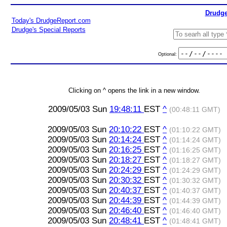
Drudge
Today's DrudgeReport.com
Drudge's Special Reports
Optional:
Clicking on ^ opens the link in a new window.
2009/05/03 Sun
19:48:11
EST
^
(00:48:11 GMT)
2009/05/03 Sun
20:10:22
EST
^
(01:10:22 GMT)
2009/05/03 Sun
20:14:24
EST
^
(01:14:24 GMT)
2009/05/03 Sun
20:16:25
EST
^
(01:16:25 GMT)
2009/05/03 Sun
20:18:27
EST
^
(01:18:27 GMT)
2009/05/03 Sun
20:24:29
EST
^
(01:24:29 GMT)
2009/05/03 Sun
20:30:32
EST
^
(01:30:32 GMT)
2009/05/03 Sun
20:40:37
EST
^
(01:40:37 GMT)
2009/05/03 Sun
20:44:39
EST
^
(01:44:39 GMT)
2009/05/03 Sun
20:46:40
EST
^
(01:46:40 GMT)
2009/05/03 Sun
20:48:41
EST
^
(01:48:41 GMT)