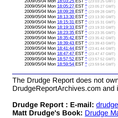
2009/05/04 Mon
18:03:25
EST
^
(23:03:25 GMT)
2009/05/04 Mon
18:05:27
EST
^
(23:05:27 GMT)
2009/05/04 Mon
18:09:28
EST
^
(23:09:28 GMT)
2009/05/04 Mon
18:13:30
EST
^
(23:13:30 GMT)
2009/05/04 Mon
18:15:31
EST
^
(23:15:31 GMT)
2009/05/04 Mon
18:19:33
EST
^
(23:19:33 GMT)
2009/05/04 Mon
18:23:35
EST
^
(23:23:35 GMT)
2009/05/04 Mon
18:35:42
EST
^
(23:35:42 GMT)
2009/05/04 Mon
18:39:43
EST
^
(23:39:43 GMT)
2009/05/04 Mon
18:41:44
EST
^
(23:41:44 GMT)
2009/05/04 Mon
18:47:47
EST
^
(23:47:47 GMT)
2009/05/04 Mon
18:57:52
EST
^
(23:57:52 GMT)
2009/05/04 Mon
18:59:54
EST
^
(23:59:54 GMT)
The Drudge Report does not own,
DrudgeReportArchives.com and is 
Drudge Report : E-mail:
drudg
Matt Drudge's Book:
Drudge Ma