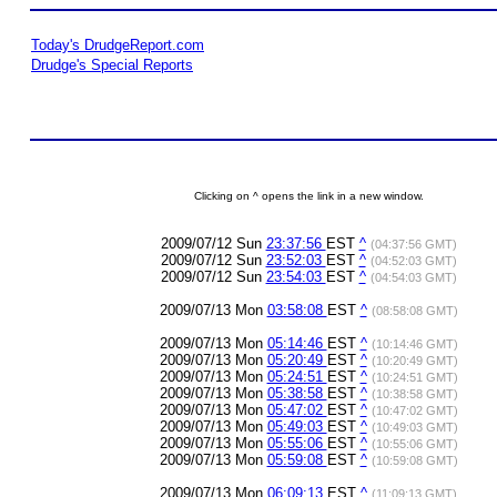
Today's DrudgeReport.com
Drudge's Special Reports
Clicking on ^ opens the link in a new window.
2009/07/12 Sun
23:37:56
EST
^
(04:37:56 GMT)
2009/07/12 Sun
23:52:03
EST
^
(04:52:03 GMT)
2009/07/12 Sun
23:54:03
EST
^
(04:54:03 GMT)
2009/07/13 Mon
03:58:08
EST
^
(08:58:08 GMT)
2009/07/13 Mon
05:14:46
EST
^
(10:14:46 GMT)
2009/07/13 Mon
05:20:49
EST
^
(10:20:49 GMT)
2009/07/13 Mon
05:24:51
EST
^
(10:24:51 GMT)
2009/07/13 Mon
05:38:58
EST
^
(10:38:58 GMT)
2009/07/13 Mon
05:47:02
EST
^
(10:47:02 GMT)
2009/07/13 Mon
05:49:03
EST
^
(10:49:03 GMT)
2009/07/13 Mon
05:55:06
EST
^
(10:55:06 GMT)
2009/07/13 Mon
05:59:08
EST
^
(10:59:08 GMT)
2009/07/13 Mon
06:09:13
EST
^
(11:09:13 GMT)