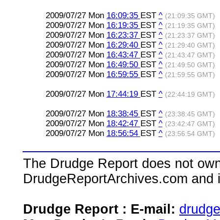
2009/07/27 Mon
16:09:35
EST
^
(21:09:35 GMT)
2009/07/27 Mon
16:19:35
EST
^
(21:19:35 GMT)
2009/07/27 Mon
16:23:37
EST
^
(21:23:37 GMT)
2009/07/27 Mon
16:29:40
EST
^
(21:29:40 GMT)
2009/07/27 Mon
16:43:47
EST
^
(21:43:47 GMT)
2009/07/27 Mon
16:49:50
EST
^
(21:49:50 GMT)
2009/07/27 Mon
16:59:55
EST
^
(21:59:55 GMT)
2009/07/27 Mon
17:44:19
EST
^
(22:44:19 GMT)
2009/07/27 Mon
18:38:45
EST
^
(23:38:45 GMT)
2009/07/27 Mon
18:42:47
EST
^
(23:42:47 GMT)
2009/07/27 Mon
18:56:54
EST
^
(23:56:54 GMT)
The Drudge Report does not own,
DrudgeReportArchives.com and is 
Drudge Report : E-mail:
drudg