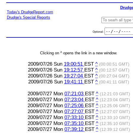
Drudge
Today's DrudgeReport.com
Drudge's Special Reports
Optional:
Clicking on ^ opens the link in a new window.
2009/07/26 Sun
19:00:51
EST
^
(00:00:51 GMT)
2009/07/26 Sun
19:12:57
EST
^
(00:12:57 GMT)
2009/07/26 Sun
19:27:04
EST
^
(00:27:04 GMT)
2009/07/26 Sun
19:41:11
EST
^
(00:41:11 GMT)
2009/07/27 Mon
07:21:03
EST
^
(12:21:03 GMT)
2009/07/27 Mon
07:23:04
EST
^
(12:23:04 GMT)
2009/07/27 Mon
07:25:06
EST
^
(12:25:06 GMT)
2009/07/27 Mon
07:27:07
EST
^
(12:27:07 GMT)
2009/07/27 Mon
07:33:10
EST
^
(12:33:10 GMT)
2009/07/27 Mon
07:35:10
EST
^
(12:35:10 GMT)
2009/07/27 Mon
07:39:12
EST
^
(12:39:12 GMT)