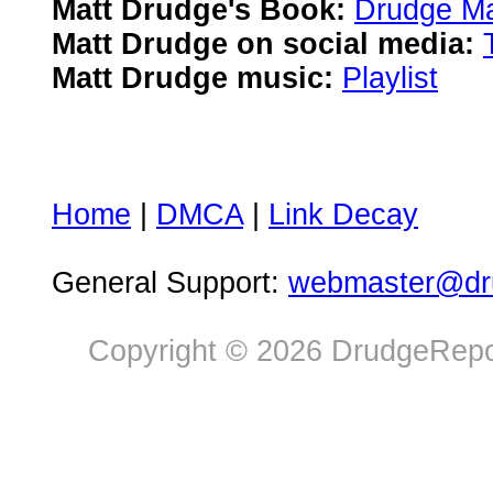
Matt Drudge's Book:
Drudge Ma
Matt Drudge on social media:
Matt Drudge music:
Playlist
Home
|
DMCA
|
Link Decay
General Support:
webmaster@dru
Copyright © 2026 DrudgeRepor