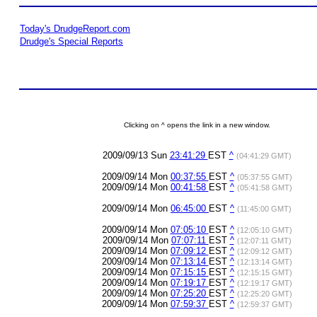
Today's DrudgeReport.com
Drudge's Special Reports
Clicking on ^ opens the link in a new window.
2009/09/13 Sun
23:41:29
EST
^
(04:41:29 GMT)
2009/09/14 Mon
00:37:55
EST
^
(05:37:55 GMT)
2009/09/14 Mon
00:41:58
EST
^
(05:41:58 GMT)
2009/09/14 Mon
06:45:00
EST
^
(11:45:00 GMT)
2009/09/14 Mon
07:05:10
EST
^
(12:05:10 GMT)
2009/09/14 Mon
07:07:11
EST
^
(12:07:11 GMT)
2009/09/14 Mon
07:09:12
EST
^
(12:09:12 GMT)
2009/09/14 Mon
07:13:14
EST
^
(12:13:14 GMT)
2009/09/14 Mon
07:15:15
EST
^
(12:15:15 GMT)
2009/09/14 Mon
07:19:17
EST
^
(12:19:17 GMT)
2009/09/14 Mon
07:25:20
EST
^
(12:25:20 GMT)
2009/09/14 Mon
07:59:37
EST
^
(12:59:37 GMT)