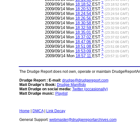
2009/09/14 Mon
18:18:52
EST
^
(23:18:52 GMT)
2009/09/14 Mon
18:20:53
EST
^
(23:20:53 GMT)
2009/09/14 Mon
18:24:54
EST
^
(23:24:54 GMT)
2009/09/14 Mon
18:26:56
EST
^
(23:26:56 GMT)
2009/09/14 Mon
18:30:58
EST
^
(23:30:58 GMT)
2009/09/14 Mon
18:32:59
EST
^
(23:32:59 GMT)
2009/09/14 Mon
18:35:01
EST
^
(23:35:01 GMT)
2009/09/14 Mon
18:37:02
EST
^
(23:37:02 GMT)
2009/09/14 Mon
18:47:06
EST
^
(23:47:06 GMT)
2009/09/14 Mon
18:51:08
EST
^
(23:51:08 GMT)
2009/09/14 Mon
18:53:09
EST
^
(23:53:09 GMT)
2009/09/14 Mon
18:57:11
EST
^
(23:57:11 GMT)
The Drudge Report does not own, operate or maintain DrudgeReportArchi
Drudge Report : E-mail:
drudge@drudgereport.com
Matt Drudge's Book:
Drudge Manifisto
Matt Drudge on social media:
Twitter (occasionally)
Matt Drudge music:
Playlist
Home
|
DMCA
|
Link Decay
General Support:
webmaster@drudgereportarchives.com