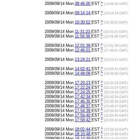
2009/09/14 Mon
08:46:00
EST
^
(13:46:00 GMT)
2009/09/14 Mon
09:14:14
EST
^
(14:14:14 GMT)
2009/09/14 Mon
10:30:52
EST
^
(15:30:52 GMT)
2009/09/14 Mon
11:31:23
EST
^
(16:31:23 GMT)
2009/09/14 Mon
11:59:38
EST
^
(16:59:38 GMT)
2009/09/14 Mon
12:01:39
EST
^
(17:01:39 GMT)
2009/09/14 Mon
12:46:01
EST
^
(17:46:01 GMT)
2009/09/14 Mon
13:24:21
EST
^
(18:24:21 GMT)
2009/09/14 Mon
14:02:41
EST
^
(19:02:41 GMT)
2009/09/14 Mon
14:49:08
EST
^
(19:49:08 GMT)
2009/09/14 Mon
17:20:23
EST
^
(22:20:23 GMT)
2009/09/14 Mon
17:22:24
EST
^
(22:22:24 GMT)
2009/09/14 Mon
17:24:25
EST
^
(22:24:25 GMT)
2009/09/14 Mon
17:42:34
EST
^
(22:42:34 GMT)
2009/09/14 Mon
17:46:35
EST
^
(22:46:35 GMT)
2009/09/14 Mon
17:48:37
EST
^
(22:48:37 GMT)
2009/09/14 Mon
17:54:39
EST
^
(22:54:39 GMT)
2009/09/14 Mon
17:56:40
EST
^
(22:56:40 GMT)
2009/09/14 Mon
17:58:42
EST
^
(22:58:42 GMT)
2009/09/14 Mon
18:02:44
EST
^
(23:02:44 GMT)
2009/09/14 Mon
18:10:48
EST
^
(23:10:48 GMT)
2009/09/14 Mon
18:14:49
EST
^
(23:14:49 GMT)