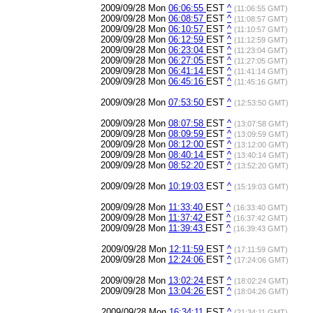
2009/09/28 Mon
06:06:55
EST
^
(11:06:55 GMT)
2009/09/28 Mon
06:08:57
EST
^
(11:08:57 GMT)
2009/09/28 Mon
06:10:57
EST
^
(11:10:57 GMT)
2009/09/28 Mon
06:12:59
EST
^
(11:12:59 GMT)
2009/09/28 Mon
06:23:04
EST
^
(11:23:04 GMT)
2009/09/28 Mon
06:27:05
EST
^
(11:27:05 GMT)
2009/09/28 Mon
06:41:14
EST
^
(11:41:14 GMT)
2009/09/28 Mon
06:45:16
EST
^
(11:45:16 GMT)
2009/09/28 Mon
07:53:50
EST
^
(12:53:50 GMT)
2009/09/28 Mon
08:07:58
EST
^
(13:07:58 GMT)
2009/09/28 Mon
08:09:59
EST
^
(13:09:59 GMT)
2009/09/28 Mon
08:12:00
EST
^
(13:12:00 GMT)
2009/09/28 Mon
08:40:14
EST
^
(13:40:14 GMT)
2009/09/28 Mon
08:52:20
EST
^
(13:52:20 GMT)
2009/09/28 Mon
10:19:03
EST
^
(15:19:03 GMT)
2009/09/28 Mon
11:33:40
EST
^
(16:33:40 GMT)
2009/09/28 Mon
11:37:42
EST
^
(16:37:42 GMT)
2009/09/28 Mon
11:39:43
EST
^
(16:39:43 GMT)
2009/09/28 Mon
12:11:59
EST
^
(17:11:59 GMT)
2009/09/28 Mon
12:24:06
EST
^
(17:24:06 GMT)
2009/09/28 Mon
13:02:24
EST
^
(18:02:24 GMT)
2009/09/28 Mon
13:04:26
EST
^
(18:04:26 GMT)
2009/09/28 Mon
16:34:11
EST
^
(21:34:11 GMT)