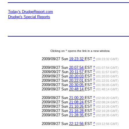
Today's DrudgeReport.com
Drudge's Special Reports
Clicking on ^ opens the link in a new window.
2009/09/27 Sun
19:23:32
EST
^
(00:23:32 GMT)
2009/09/27 Sun
20:07:54
EST
^
(01:07:54 GMT)
2009/09/27 Sun
20:11:57
EST
^
(01:11:57 GMT)
2009/09/27 Sun
20:20:03
EST
^
(01:20:03 GMT)
2009/09/27 Sun
20:22:01
EST
^
(01:22:01 GMT)
2009/09/27 Sun
20:30:05
EST
^
(01:30:05 GMT)
2009/09/27 Sun
20:48:14
EST
^
(01:48:14 GMT)
2009/09/27 Sun
21:00:20
EST
^
(02:00:20 GMT)
2009/09/27 Sun
21:08:24
EST
^
(02:08:24 GMT)
2009/09/27 Sun
21:10:26
EST
^
(02:10:26 GMT)
2009/09/27 Sun
21:16:28
EST
^
(02:16:28 GMT)
2009/09/27 Sun
21:28:35
EST
^
(02:28:35 GMT)
2009/09/27 Sun
22:12:56
EST
^
(03:12:56 GMT)