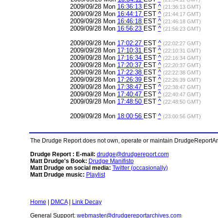
2009/09/28 Mon
16:36:13
EST
^
(21:36:13 GMT)
2009/09/28 Mon
16:44:17
EST
^
(21:44:17 GMT)
2009/09/28 Mon
16:46:18
EST
^
(21:46:18 GMT)
2009/09/28 Mon
16:56:23
EST
^
(21:56:23 GMT)
2009/09/28 Mon
17:02:27
EST
^
(22:02:27 GMT)
2009/09/28 Mon
17:10:31
EST
^
(22:10:31 GMT)
2009/09/28 Mon
17:16:34
EST
^
(22:16:34 GMT)
2009/09/28 Mon
17:20:37
EST
^
(22:20:37 GMT)
2009/09/28 Mon
17:22:38
EST
^
(22:22:38 GMT)
2009/09/28 Mon
17:26:39
EST
^
(22:26:39 GMT)
2009/09/28 Mon
17:38:47
EST
^
(22:38:47 GMT)
2009/09/28 Mon
17:40:47
EST
^
(22:40:47 GMT)
2009/09/28 Mon
17:48:50
EST
^
(22:48:50 GMT)
2009/09/28 Mon
18:00:56
EST
^
(23:00:56 GMT)
The Drudge Report does not own, operate or maintain DrudgeReportArchi
Drudge Report : E-mail:
drudge@drudgereport.com
Matt Drudge's Book:
Drudge Manifisto
Matt Drudge on social media:
Twitter (occasionally)
Matt Drudge music:
Playlist
Home
|
DMCA
|
Link Decay
General Support:
webmaster@drudgereportarchives.com