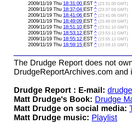
2009/11/19 Thu
18:31:00
EST
^
(23:31:00 GMT)
2009/11/19 Thu
18:37:04
EST
^
(23:37:04 GMT)
2009/11/19 Thu
18:41:06
EST
^
(23:41:06 GMT)
2009/11/19 Thu
18:49:09
EST
^
(23:49:09 GMT)
2009/11/19 Thu
18:51:10
EST
^
(23:51:10 GMT)
2009/11/19 Thu
18:53:12
EST
^
(23:53:12 GMT)
2009/11/19 Thu
18:55:12
EST
^
(23:55:12 GMT)
2009/11/19 Thu
18:59:15
EST
^
(23:59:15 GMT)
The Drudge Report does not own,
DrudgeReportArchives.com and is 
Drudge Report : E-mail:
drudg
Matt Drudge's Book:
Drudge Ma
Matt Drudge on social media:
Matt Drudge music:
Playlist