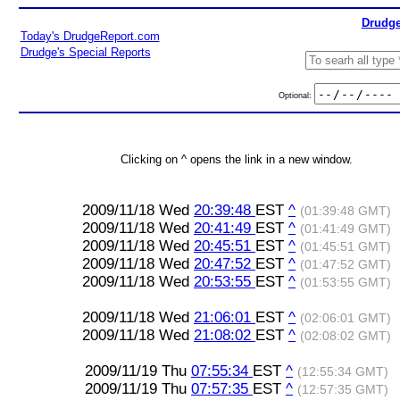
Drudge
Today's DrudgeReport.com
Drudge's Special Reports
Optional:
Clicking on ^ opens the link in a new window.
2009/11/18 Wed
20:39:48
EST
^
(01:39:48 GMT)
2009/11/18 Wed
20:41:49
EST
^
(01:41:49 GMT)
2009/11/18 Wed
20:45:51
EST
^
(01:45:51 GMT)
2009/11/18 Wed
20:47:52
EST
^
(01:47:52 GMT)
2009/11/18 Wed
20:53:55
EST
^
(01:53:55 GMT)
2009/11/18 Wed
21:06:01
EST
^
(02:06:01 GMT)
2009/11/18 Wed
21:08:02
EST
^
(02:08:02 GMT)
2009/11/19 Thu
07:55:34
EST
^
(12:55:34 GMT)
2009/11/19 Thu
07:57:35
EST
^
(12:57:35 GMT)