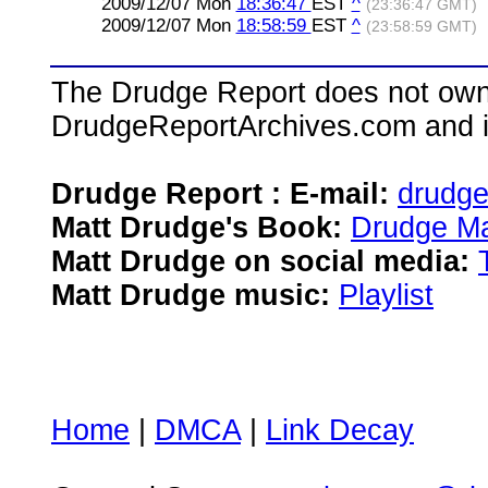
2009/12/07 Mon
18:36:47
EST
^
(23:36:47 GMT)
2009/12/07 Mon
18:58:59
EST
^
(23:58:59 GMT)
The Drudge Report does not own,
DrudgeReportArchives.com and is 
Drudge Report : E-mail:
drudg
Matt Drudge's Book:
Drudge Ma
Matt Drudge on social media:
Matt Drudge music:
Playlist
Home
|
DMCA
|
Link Decay