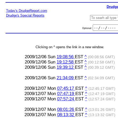
Drudge
Today's DrudgeReport.com
Drudge's Special Reports
Optional:
Clicking on ^ opens the link in a new window.
2009/12/06 Sun
19:08:56
EST
^
(00:08:56 GMT)
2009/12/06 Sun
19:12:58
EST
^
(00:12:58 GMT)
2009/12/06 Sun
19:39:12
EST
^
(00:39:12 GMT)
2009/12/06 Sun
21:34:09
EST
^
(02:34:09 GMT)
2009/12/07 Mon
07:45:17
EST
^
(12:45:17 GMT)
2009/12/07 Mon
07:47:19
EST
^
(12:47:19 GMT)
2009/12/07 Mon
07:57:24
EST
^
(12:57:24 GMT)
2009/12/07 Mon
08:01:26
EST
^
(13:01:26 GMT)
2009/12/07 Mon
08:13:32
EST
^
(13:13:32 GMT)