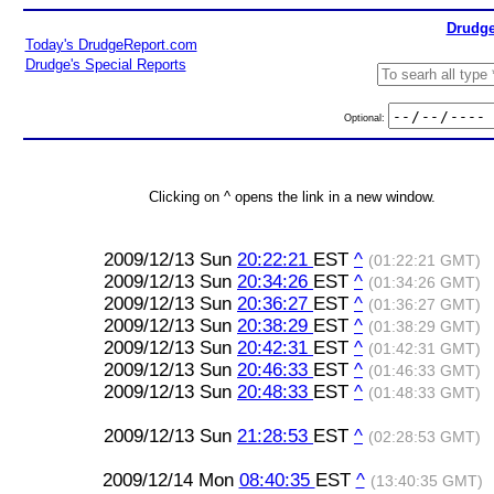
Drudge
Today's DrudgeReport.com
Drudge's Special Reports
Optional:
Clicking on ^ opens the link in a new window.
2009/12/13 Sun
20:22:21
EST
^
(01:22:21 GMT)
2009/12/13 Sun
20:34:26
EST
^
(01:34:26 GMT)
2009/12/13 Sun
20:36:27
EST
^
(01:36:27 GMT)
2009/12/13 Sun
20:38:29
EST
^
(01:38:29 GMT)
2009/12/13 Sun
20:42:31
EST
^
(01:42:31 GMT)
2009/12/13 Sun
20:46:33
EST
^
(01:46:33 GMT)
2009/12/13 Sun
20:48:33
EST
^
(01:48:33 GMT)
2009/12/13 Sun
21:28:53
EST
^
(02:28:53 GMT)
2009/12/14 Mon
08:40:35
EST
^
(13:40:35 GMT)