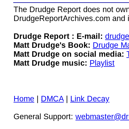
The Drudge Report does not own,
DrudgeReportArchives.com and is 
Drudge Report : E-mail:
drudg
Matt Drudge's Book:
Drudge Ma
Matt Drudge on social media:
Matt Drudge music:
Playlist
Home
|
DMCA
|
Link Decay
General Support:
webmaster@dru