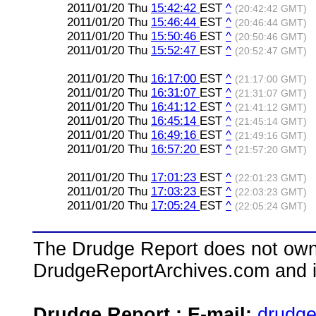
2011/01/20 Thu
15:42:42
EST
^
(20:42:42 GMT)
2011/01/20 Thu
15:46:44
EST
^
(20:46:44 GMT)
2011/01/20 Thu
15:50:46
EST
^
(20:50:46 GMT)
2011/01/20 Thu
15:52:47
EST
^
(20:52:47 GMT)
2011/01/20 Thu
16:17:00
EST
^
(21:17:00 GMT)
2011/01/20 Thu
16:31:07
EST
^
(21:31:07 GMT)
2011/01/20 Thu
16:41:12
EST
^
(21:41:12 GMT)
2011/01/20 Thu
16:45:14
EST
^
(21:45:14 GMT)
2011/01/20 Thu
16:49:16
EST
^
(21:49:16 GMT)
2011/01/20 Thu
16:57:20
EST
^
(21:57:20 GMT)
2011/01/20 Thu
17:01:23
EST
^
(22:01:23 GMT)
2011/01/20 Thu
17:03:23
EST
^
(22:03:23 GMT)
2011/01/20 Thu
17:05:24
EST
^
(22:05:24 GMT)
The Drudge Report does not own,
DrudgeReportArchives.com and is 
Drudge Report : E-mail:
drudg