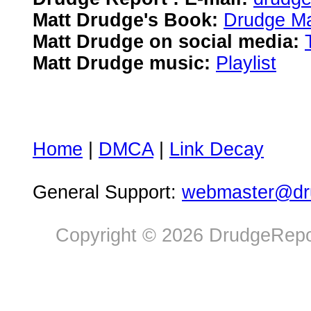
Matt Drudge's Book:
Drudge Ma
Matt Drudge on social media:
Matt Drudge music:
Playlist
Home
|
DMCA
|
Link Decay
General Support:
webmaster@dru
Copyright © 2026 DrudgeRepor