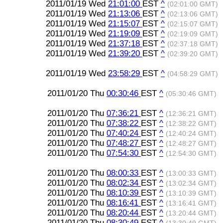
2011/01/19 Wed
21:01:00
EST
^
(02:01:00 GMT)
2011/01/19 Wed
21:13:06
EST
^
(02:13:06 GMT)
2011/01/19 Wed
21:15:07
EST
^
(02:15:07 GMT)
2011/01/19 Wed
21:19:09
EST
^
(02:19:09 GMT)
2011/01/19 Wed
21:37:18
EST
^
(02:37:18 GMT)
2011/01/19 Wed
21:39:20
EST
^
(02:39:20 GMT)
2011/01/19 Wed
23:58:29
EST
^
(04:58:29 GMT)
2011/01/20 Thu
00:30:46
EST
^
(05:30:46 GMT)
2011/01/20 Thu
07:36:21
EST
^
(12:36:21 GMT)
2011/01/20 Thu
07:38:22
EST
^
(12:38:22 GMT)
2011/01/20 Thu
07:40:24
EST
^
(12:40:24 GMT)
2011/01/20 Thu
07:48:27
EST
^
(12:48:27 GMT)
2011/01/20 Thu
07:54:30
EST
^
(12:54:30 GMT)
2011/01/20 Thu
08:00:33
EST
^
(13:00:33 GMT)
2011/01/20 Thu
08:02:34
EST
^
(13:02:34 GMT)
2011/01/20 Thu
08:10:39
EST
^
(13:10:39 GMT)
2011/01/20 Thu
08:16:41
EST
^
(13:16:41 GMT)
2011/01/20 Thu
08:20:44
EST
^
(13:20:44 GMT)
2011/01/20 Thu
08:30:49
EST
^