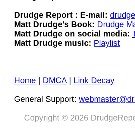
Drudge Report : E-mail:
drudg
Matt Drudge's Book:
Drudge Ma
Matt Drudge on social media:
Matt Drudge music:
Playlist
Home
|
DMCA
|
Link Decay
General Support:
webmaster@dru
Copyright © 2026 DrudgeRepor