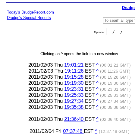
Drudge
Today's DrudgeReport.com
Drudge's Special Reports
Optional:
Clicking on ^ opens the link in a new window.
2011/02/03 Thu
19:01:21
EST
^
(00:01:21 GMT)
2011/02/03 Thu
19:11:26
EST
^
(00:11:26 GMT)
2011/02/03 Thu
19:15:28
EST
^
(00:15:28 GMT)
2011/02/03 Thu
19:19:30
EST
^
(00:19:30 GMT)
2011/02/03 Thu
19:23:31
EST
^
(00:23:31 GMT)
2011/02/03 Thu
19:25:33
EST
^
(00:25:33 GMT)
2011/02/03 Thu
19:27:34
EST
^
(00:27:34 GMT)
2011/02/03 Thu
19:35:38
EST
^
(00:35:38 GMT)
2011/02/03 Thu
21:36:40
EST
^
(02:36:40 GMT)
2011/02/04 Fri
07:37:48
EST
^
(12:37:48 GMT)