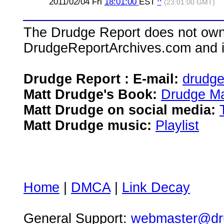
2011/02/04 Fri
18:01:00
EST
^
(23:01:00 GMT)
The Drudge Report does not own,
DrudgeReportArchives.com and is 
Drudge Report : E-mail:
drudg
Matt Drudge's Book:
Drudge Ma
Matt Drudge on social media:
Matt Drudge music:
Playlist
Home
|
DMCA
|
Link Decay
General Support:
webmaster@dru