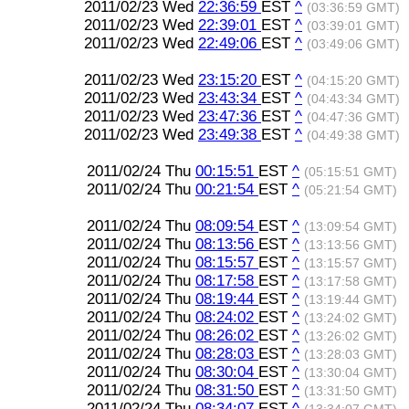
2011/02/23 Wed
22:36:59
EST
^
(03:36:59 GMT)
2011/02/23 Wed
22:39:01
EST
^
(03:39:01 GMT)
2011/02/23 Wed
22:49:06
EST
^
(03:49:06 GMT)
2011/02/23 Wed
23:15:20
EST
^
(04:15:20 GMT)
2011/02/23 Wed
23:43:34
EST
^
(04:43:34 GMT)
2011/02/23 Wed
23:47:36
EST
^
(04:47:36 GMT)
2011/02/23 Wed
23:49:38
EST
^
(04:49:38 GMT)
2011/02/24 Thu
00:15:51
EST
^
(05:15:51 GMT)
2011/02/24 Thu
00:21:54
EST
^
(05:21:54 GMT)
2011/02/24 Thu
08:09:54
EST
^
(13:09:54 GMT)
2011/02/24 Thu
08:13:56
EST
^
(13:13:56 GMT)
2011/02/24 Thu
08:15:57
EST
^
(13:15:57 GMT)
2011/02/24 Thu
08:17:58
EST
^
(13:17:58 GMT)
2011/02/24 Thu
08:19:44
EST
^
(13:19:44 GMT)
2011/02/24 Thu
08:24:02
EST
^
(13:24:02 GMT)
2011/02/24 Thu
08:26:02
EST
^
(13:26:02 GMT)
2011/02/24 Thu
08:28:03
EST
^
(13:28:03 GMT)
2011/02/24 Thu
08:30:04
EST
^
(13:30:04 GMT)
2011/02/24 Thu
08:31:50
EST
^
(13:31:50 GMT)
2011/02/24 Thu
08:34:07
EST
^