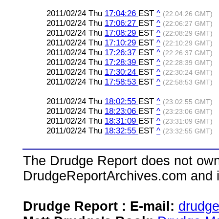
2011/02/24 Thu
17:04:26
EST
^
(22:04:26 GMT)
2011/02/24 Thu
17:06:27
EST
^
(22:06:27 GMT)
2011/02/24 Thu
17:08:29
EST
^
(22:08:29 GMT)
2011/02/24 Thu
17:10:29
EST
^
(22:10:29 GMT)
2011/02/24 Thu
17:26:37
EST
^
(22:26:37 GMT)
2011/02/24 Thu
17:28:39
EST
^
(22:28:39 GMT)
2011/02/24 Thu
17:30:24
EST
^
(22:30:24 GMT)
2011/02/24 Thu
17:58:53
EST
^
(22:58:53 GMT)
2011/02/24 Thu
18:02:55
EST
^
(23:02:55 GMT)
2011/02/24 Thu
18:23:06
EST
^
(23:23:06 GMT)
2011/02/24 Thu
18:31:09
EST
^
(23:31:09 GMT)
2011/02/24 Thu
18:32:55
EST
^
(23:32:55 GMT)
The Drudge Report does not own,
DrudgeReportArchives.com and is 
Drudge Report : E-mail:
drudg