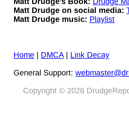
Matt Drudge's Book:
Drudge Ma
Matt Drudge on social media:
Matt Drudge music:
Playlist
Home
|
DMCA
|
Link Decay
General Support:
webmaster@dru
Copyright © 2026 DrudgeRepor