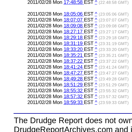
2011/02/28 Mon
17:48:58
EST
^
(22:48:58 GMT)
2011/02/28 Mon
18:05:06
EST
^
(23:05:06 GMT)
2011/02/28 Mon
18:07:07
EST
^
(23:07:07 GMT)
2011/02/28 Mon
18:09:08
EST
^
(23:09:08 GMT)
2011/02/28 Mon
18:27:17
EST
^
(23:27:17 GMT)
2011/02/28 Mon
18:29:18
EST
^
(23:29:18 GMT)
2011/02/28 Mon
18:31:19
EST
^
(23:31:19 GMT)
2011/02/28 Mon
18:33:20
EST
^
(23:33:20 GMT)
2011/02/28 Mon
18:35:21
EST
^
(23:35:21 GMT)
2011/02/28 Mon
18:37:22
EST
^
(23:37:22 GMT)
2011/02/28 Mon
18:41:24
EST
^
(23:41:24 GMT)
2011/02/28 Mon
18:47:27
EST
^
(23:47:27 GMT)
2011/02/28 Mon
18:49:28
EST
^
(23:49:28 GMT)
2011/02/28 Mon
18:51:29
EST
^
(23:51:29 GMT)
2011/02/28 Mon
18:55:32
EST
^
(23:55:32 GMT)
2011/02/28 Mon
18:57:32
EST
^
(23:57:32 GMT)
2011/02/28 Mon
18:59:33
EST
^
(23:59:33 GMT)
The Drudge Report does not own,
DrudgeReportArchives.com and is 