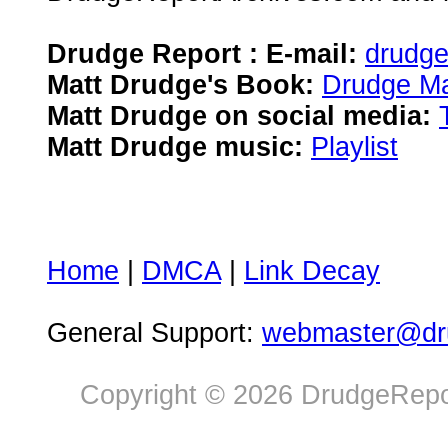
Drudge Report : E-mail:
drudg
Matt Drudge's Book:
Drudge Ma
Matt Drudge on social media:
Matt Drudge music:
Playlist
Home
|
DMCA
|
Link Decay
General Support:
webmaster@dru
Copyright © 2026 DrudgeRepor