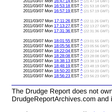
2011/03/07 Mon
16:47:14
EST
^
(21:47:14 GMT)
2011/03/07 Mon
16:53:18
EST
^
(21:53:18 GMT)
2011/03/07 Mon
16:57:19
EST
^
(21:57:19 GMT)
2011/03/07 Mon
17:11:26
EST
^
(22:11:26 GMT)
2011/03/07 Mon
17:13:27
EST
^
(22:13:27 GMT)
2011/03/07 Mon
17:31:36
EST
^
(22:31:36 GMT)
2011/03/07 Mon
18:01:55
EST
^
(23:01:55 GMT)
2011/03/07 Mon
18:05:56
EST
^
(23:05:56 GMT)
2011/03/07 Mon
18:22:04
EST
^
(23:22:04 GMT)
2011/03/07 Mon
18:28:08
EST
^
(23:28:08 GMT)
2011/03/07 Mon
18:38:13
EST
^
(23:38:13 GMT)
2011/03/07 Mon
18:48:19
EST
^
(23:48:19 GMT)
2011/03/07 Mon
18:50:20
EST
^
(23:50:20 GMT)
2011/03/07 Mon
18:56:23
EST
^
(23:56:23 GMT)
The Drudge Report does not own,
DrudgeReportArchives.com and is 