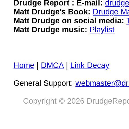
Drudge Report : E-mail:
drudg
Matt Drudge's Book:
Drudge Ma
Matt Drudge on social media:
Matt Drudge music:
Playlist
Home
|
DMCA
|
Link Decay
General Support:
webmaster@dru
Copyright © 2026 DrudgeRepor