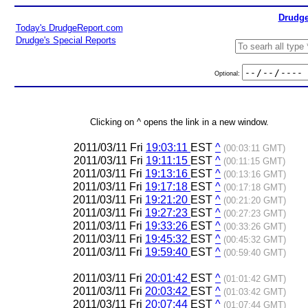
Drudge
Today's DrudgeReport.com
Drudge's Special Reports
Optional:
Clicking on ^ opens the link in a new window.
2011/03/11 Fri
19:03:11
EST
^
(00:03:11 GMT)
2011/03/11 Fri
19:11:15
EST
^
(00:11:15 GMT)
2011/03/11 Fri
19:13:16
EST
^
(00:13:16 GMT)
2011/03/11 Fri
19:17:18
EST
^
(00:17:18 GMT)
2011/03/11 Fri
19:21:20
EST
^
(00:21:20 GMT)
2011/03/11 Fri
19:27:23
EST
^
(00:27:23 GMT)
2011/03/11 Fri
19:33:26
EST
^
(00:33:26 GMT)
2011/03/11 Fri
19:45:32
EST
^
(00:45:32 GMT)
2011/03/11 Fri
19:59:40
EST
^
(00:59:40 GMT)
2011/03/11 Fri
20:01:42
EST
^
(01:01:42 GMT)
2011/03/11 Fri
20:03:42
EST
^
(01:03:42 GMT)
2011/03/11 Fri
20:07:44
EST
^
(01:07:44 GMT)