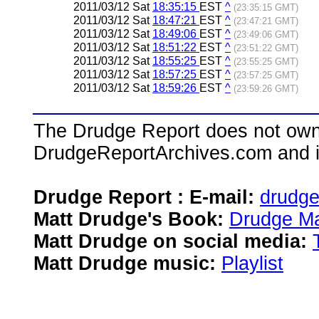
2011/03/12 Sat
18:35:15
EST
^
(23:35:15 GMT)
2011/03/12 Sat
18:47:21
EST
^
(23:47:21 GMT)
2011/03/12 Sat
18:49:06
EST
^
(23:49:06 GMT)
2011/03/12 Sat
18:51:22
EST
^
(23:51:22 GMT)
2011/03/12 Sat
18:55:25
EST
^
(23:55:25 GMT)
2011/03/12 Sat
18:57:25
EST
^
(23:57:25 GMT)
2011/03/12 Sat
18:59:26
EST
^
(23:59:26 GMT)
The Drudge Report does not own,
DrudgeReportArchives.com and is 
Drudge Report : E-mail:
drudg
Matt Drudge's Book:
Drudge Ma
Matt Drudge on social media:
Matt Drudge music:
Playlist