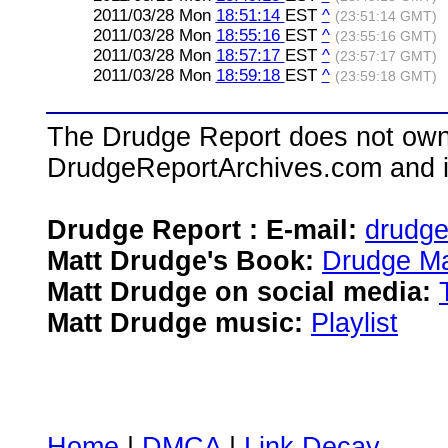
2011/03/28 Mon
18:51:14
EST
^
(23:51:14 GMT)
2011/03/28 Mon
18:55:16
EST
^
(23:55:16 GMT)
2011/03/28 Mon
18:57:17
EST
^
(23:57:17 GMT)
2011/03/28 Mon
18:59:18
EST
^
(23:59:18 GMT)
The Drudge Report does not own,
DrudgeReportArchives.com and is 
Drudge Report : E-mail:
drudg
Matt Drudge's Book:
Drudge Ma
Matt Drudge on social media:
Matt Drudge music:
Playlist
Home
|
DMCA
|
Link Decay