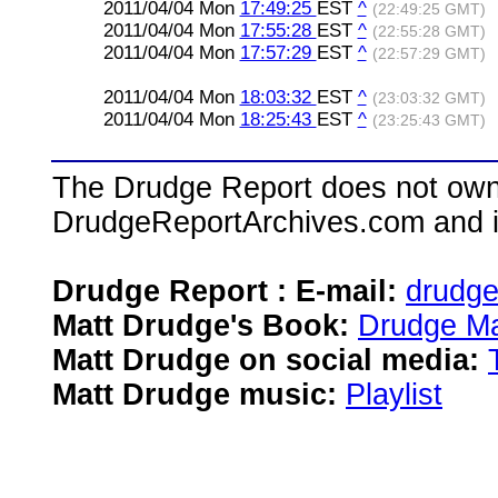
2011/04/04 Mon
17:49:25
EST
^
(22:49:25 GMT)
2011/04/04 Mon
17:55:28
EST
^
(22:55:28 GMT)
2011/04/04 Mon
17:57:29
EST
^
(22:57:29 GMT)
2011/04/04 Mon
18:03:32
EST
^
(23:03:32 GMT)
2011/04/04 Mon
18:25:43
EST
^
(23:25:43 GMT)
The Drudge Report does not own,
DrudgeReportArchives.com and is 
Drudge Report : E-mail:
drudg
Matt Drudge's Book:
Drudge Ma
Matt Drudge on social media:
Matt Drudge music:
Playlist