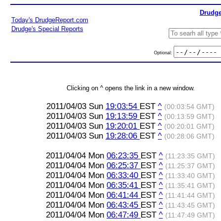
Drudge
Today's DrudgeReport.com
Drudge's Special Reports
Optional:
Clicking on ^ opens the link in a new window.
2011/04/03 Sun
19:03:54
EST
^
(00:03:54 GMT)
2011/04/03 Sun
19:13:59
EST
^
(00:13:59 GMT)
2011/04/03 Sun
19:20:01
EST
^
(00:20:01 GMT)
2011/04/03 Sun
19:28:06
EST
^
(00:28:06 GMT)
2011/04/04 Mon
06:23:35
EST
^
(11:23:35 GMT)
2011/04/04 Mon
06:25:37
EST
^
(11:25:37 GMT)
2011/04/04 Mon
06:33:40
EST
^
(11:33:40 GMT)
2011/04/04 Mon
06:35:41
EST
^
(11:35:41 GMT)
2011/04/04 Mon
06:41:44
EST
^
(11:41:44 GMT)
2011/04/04 Mon
06:43:45
EST
^
(11:43:45 GMT)
2011/04/04 Mon
06:47:49
EST
^
(11:47:49 GMT)