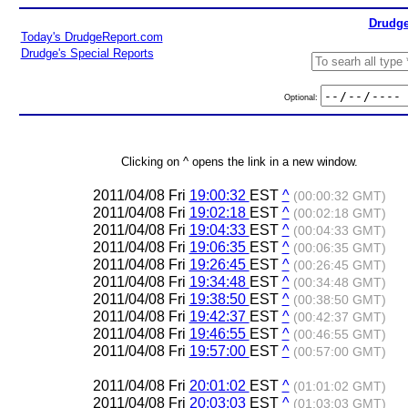
Drudge
Today's DrudgeReport.com
Drudge's Special Reports
Optional:
Clicking on ^ opens the link in a new window.
2011/04/08 Fri
19:00:32
EST
^
(00:00:32 GMT)
2011/04/08 Fri
19:02:18
EST
^
(00:02:18 GMT)
2011/04/08 Fri
19:04:33
EST
^
(00:04:33 GMT)
2011/04/08 Fri
19:06:35
EST
^
(00:06:35 GMT)
2011/04/08 Fri
19:26:45
EST
^
(00:26:45 GMT)
2011/04/08 Fri
19:34:48
EST
^
(00:34:48 GMT)
2011/04/08 Fri
19:38:50
EST
^
(00:38:50 GMT)
2011/04/08 Fri
19:42:37
EST
^
(00:42:37 GMT)
2011/04/08 Fri
19:46:55
EST
^
(00:46:55 GMT)
2011/04/08 Fri
19:57:00
EST
^
(00:57:00 GMT)
2011/04/08 Fri
20:01:02
EST
^
(01:01:02 GMT)
2011/04/08 Fri
20:03:03
EST
^
(01:03:03 GMT)