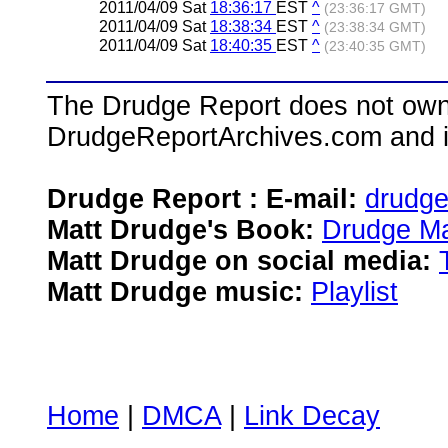
2011/04/09 Sat
18:36:17
EST
^
(23:36:17 GMT)
2011/04/09 Sat
18:38:34
EST
^
(23:38:34 GMT)
2011/04/09 Sat
18:40:35
EST
^
(23:40:35 GMT)
The Drudge Report does not own,
DrudgeReportArchives.com and is 
Drudge Report : E-mail:
drudg
Matt Drudge's Book:
Drudge Ma
Matt Drudge on social media:
Matt Drudge music:
Playlist
Home
|
DMCA
|
Link Decay