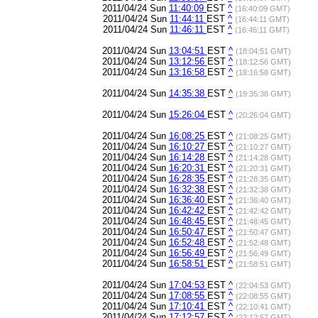
2011/04/24 Sun
11:40:09
EST
^
(16:40:09 GMT)
2011/04/24 Sun
11:44:11
EST
^
(16:44:11 GMT)
2011/04/24 Sun
11:46:11
EST
^
(16:46:11 GMT)
2011/04/24 Sun
13:04:51
EST
^
(18:04:51 GMT)
2011/04/24 Sun
13:12:56
EST
^
(18:12:56 GMT)
2011/04/24 Sun
13:16:58
EST
^
(18:16:58 GMT)
2011/04/24 Sun
14:35:38
EST
^
(19:35:38 GMT)
2011/04/24 Sun
15:26:04
EST
^
(20:26:04 GMT)
2011/04/24 Sun
16:08:25
EST
^
(21:08:25 GMT)
2011/04/24 Sun
16:10:27
EST
^
(21:10:27 GMT)
2011/04/24 Sun
16:14:28
EST
^
(21:14:28 GMT)
2011/04/24 Sun
16:20:31
EST
^
(21:20:31 GMT)
2011/04/24 Sun
16:28:35
EST
^
(21:28:35 GMT)
2011/04/24 Sun
16:32:38
EST
^
(21:32:38 GMT)
2011/04/24 Sun
16:36:40
EST
^
(21:36:40 GMT)
2011/04/24 Sun
16:42:42
EST
^
(21:42:42 GMT)
2011/04/24 Sun
16:48:45
EST
^
(21:48:45 GMT)
2011/04/24 Sun
16:50:47
EST
^
(21:50:47 GMT)
2011/04/24 Sun
16:52:48
EST
^
(21:52:48 GMT)
2011/04/24 Sun
16:56:49
EST
^
(21:56:49 GMT)
2011/04/24 Sun
16:58:51
EST
^
(21:58:51 GMT)
2011/04/24 Sun
17:04:53
EST
^
(22:04:53 GMT)
2011/04/24 Sun
17:08:55
EST
^
(22:08:55 GMT)
2011/04/24 Sun
17:10:41
EST
^
(22:10:41 GMT)
2011/04/24 Sun
17:12:57
EST
^
(22:12:57 GMT)