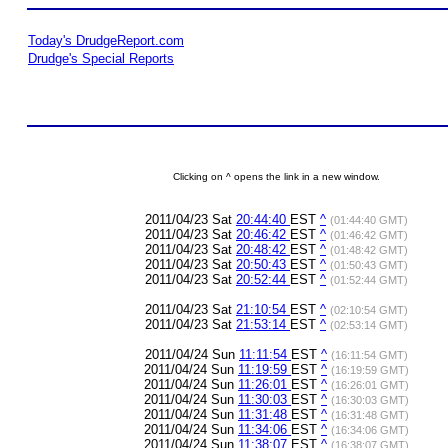
Today's DrudgeReport.com
Drudge's Special Reports
Clicking on ^ opens the link in a new window.
2011/04/23 Sat
20:44:40
EST
^
(01:44:40 GMT)
2011/04/23 Sat
20:46:42
EST
^
(01:46:42 GMT)
2011/04/23 Sat
20:48:42
EST
^
(01:48:42 GMT)
2011/04/23 Sat
20:50:43
EST
^
(01:50:43 GMT)
2011/04/23 Sat
20:52:44
EST
^
(01:52:44 GMT)
2011/04/23 Sat
21:10:54
EST
^
(02:10:54 GMT)
2011/04/23 Sat
21:53:14
EST
^
(02:53:14 GMT)
2011/04/24 Sun
11:11:54
EST
^
(16:11:54 GMT)
2011/04/24 Sun
11:19:59
EST
^
(16:19:59 GMT)
2011/04/24 Sun
11:26:01
EST
^
(16:26:01 GMT)
2011/04/24 Sun
11:30:03
EST
^
(16:30:03 GMT)
2011/04/24 Sun
11:31:48
EST
^
(16:31:48 GMT)
2011/04/24 Sun
11:34:06
EST
^
(16:34:06 GMT)
2011/04/24 Sun
11:38:07
EST
^
(16:38:07 GMT)