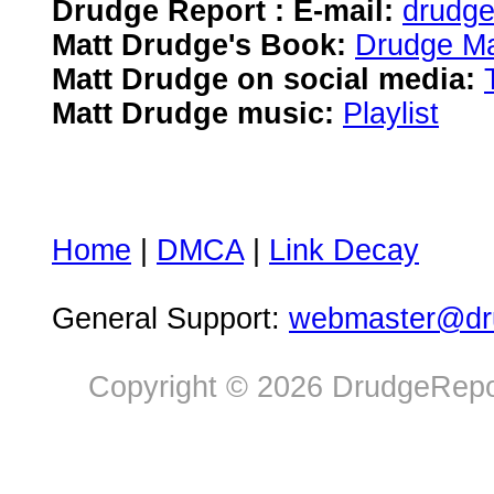
Drudge Report : E-mail:
drudg
Matt Drudge's Book:
Drudge Ma
Matt Drudge on social media:
Matt Drudge music:
Playlist
Home
|
DMCA
|
Link Decay
General Support:
webmaster@dru
Copyright © 2026 DrudgeRepor