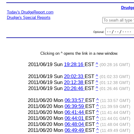
Drudge
Today's DrudgeReport.com
Drudge's Special Reports
Optional:
Clicking on ^ opens the link in a new window.
2011/06/19 Sun
19:28:16
EST
^
(00:28:16 GMT)
2011/06/19 Sun
20:02:33
EST
^
(01:02:33 GMT)
2011/06/19 Sun
20:12:38
EST
^
(01:12:38 GMT)
2011/06/19 Sun
20:26:46
EST
^
(01:26:46 GMT)
2011/06/20 Mon
06:33:57
EST
^
(11:33:57 GMT)
2011/06/20 Mon
06:39:59
EST
^
(11:39:59 GMT)
2011/06/20 Mon
06:41:44
EST
^
(11:41:44 GMT)
2011/06/20 Mon
06:44:01
EST
^
(11:44:01 GMT)
2011/06/20 Mon
06:48:04
EST
^
(11:48:04 GMT)
2011/06/20 Mon
06:49:49
EST
^
(11:49:49 GMT)