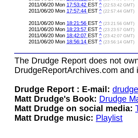
2011/06/20 Mon
17:53:42
EST
^
(22:53:42 GMT)
2011/06/20 Mon
17:57:44
EST
^
(22:57:44 GMT)
2011/06/20 Mon
18:21:56
EST
^
(23:21:56 GMT)
2011/06/20 Mon
18:23:57
EST
^
(23:23:57 GMT)
2011/06/20 Mon
18:42:07
EST
^
(23:42:07 GMT)
2011/06/20 Mon
18:56:14
EST
^
(23:56:14 GMT)
The Drudge Report does not own,
DrudgeReportArchives.com and is 
Drudge Report : E-mail:
drudg
Matt Drudge's Book:
Drudge Ma
Matt Drudge on social media:
Matt Drudge music:
Playlist