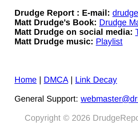
Drudge Report : E-mail:
drudg
Matt Drudge's Book:
Drudge Ma
Matt Drudge on social media:
Matt Drudge music:
Playlist
Home
|
DMCA
|
Link Decay
General Support:
webmaster@dru
Copyright © 2026 DrudgeRepor