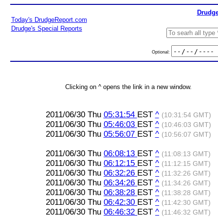
Drudge
Today's DrudgeReport.com
Drudge's Special Reports
Optional:
Clicking on ^ opens the link in a new window.
2011/06/30 Thu
05:31:54
EST
^
(10:31:54 GMT)
2011/06/30 Thu
05:46:03
EST
^
(10:46:03 GMT)
2011/06/30 Thu
05:56:07
EST
^
(10:56:07 GMT)
2011/06/30 Thu
06:08:13
EST
^
(11:08:13 GMT)
2011/06/30 Thu
06:12:15
EST
^
(11:12:15 GMT)
2011/06/30 Thu
06:32:26
EST
^
(11:32:26 GMT)
2011/06/30 Thu
06:34:26
EST
^
(11:34:26 GMT)
2011/06/30 Thu
06:38:28
EST
^
(11:38:28 GMT)
2011/06/30 Thu
06:42:30
EST
^
(11:42:30 GMT)
2011/06/30 Thu
06:46:32
EST
^
(11:46:32 GMT)