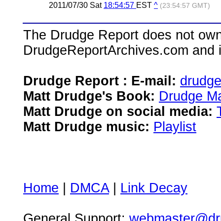
2011/07/30 Sat
18:54:57
EST
^
(23:54:57 GMT)
The Drudge Report does not own,
DrudgeReportArchives.com and is 
Drudge Report : E-mail:
drudg
Matt Drudge's Book:
Drudge Ma
Matt Drudge on social media:
Matt Drudge music:
Playlist
Home
|
DMCA
|
Link Decay
General Support:
webmaster@dru