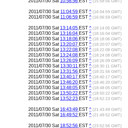
2011/07/30 Sat
10:58:56
EST
^
(15:58:56 GMT)
2011/07/30 Sat
11:04:59
EST
^
(16:04:59 GMT)
2011/07/30 Sat
11:06:59
EST
^
(16:06:59 GMT)
2011/07/30 Sat
13:14:05
EST
^
(18:14:05 GMT)
2011/07/30 Sat
13:16:04
EST
^
(18:16:04 GMT)
2011/07/30 Sat
13:18:06
EST
^
(18:18:06 GMT)
2011/07/30 Sat
13:20:07
EST
^
(18:20:07 GMT)
2011/07/30 Sat
13:22:08
EST
^
(18:22:08 GMT)
2011/07/30 Sat
13:24:08
EST
^
(18:24:08 GMT)
2011/07/30 Sat
13:26:09
EST
^
(18:26:09 GMT)
2011/07/30 Sat
13:30:11
EST
^
(18:30:11 GMT)
2011/07/30 Sat
13:31:56
EST
^
(18:31:56 GMT)
2011/07/30 Sat
13:40:17
EST
^
(18:40:17 GMT)
2011/07/30 Sat
13:46:20
EST
^
(18:46:20 GMT)
2011/07/30 Sat
13:48:05
EST
^
(18:48:05 GMT)
2011/07/30 Sat
13:50:22
EST
^
(18:50:22 GMT)
2011/07/30 Sat
13:52:23
EST
^
(18:52:23 GMT)
2011/07/30 Sat
16:43:49
EST
^
(21:43:49 GMT)
2011/07/30 Sat
16:49:52
EST
^
(21:49:52 GMT)
2011/07/30 Sat
18:52:56
EST
^
(23:52:56 GMT)