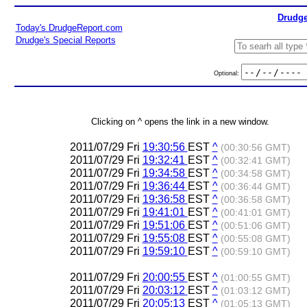
Drudge
Today's DrudgeReport.com
Drudge's Special Reports
Optional:
Clicking on ^ opens the link in a new window.
2011/07/29 Fri
19:30:56
EST
^
(00:30:56 GMT)
2011/07/29 Fri
19:32:41
EST
^
(00:32:41 GMT)
2011/07/29 Fri
19:34:58
EST
^
(00:34:58 GMT)
2011/07/29 Fri
19:36:44
EST
^
(00:36:44 GMT)
2011/07/29 Fri
19:36:58
EST
^
(00:36:58 GMT)
2011/07/29 Fri
19:41:01
EST
^
(00:41:01 GMT)
2011/07/29 Fri
19:51:06
EST
^
(00:51:06 GMT)
2011/07/29 Fri
19:55:08
EST
^
(00:55:08 GMT)
2011/07/29 Fri
19:59:10
EST
^
(00:59:10 GMT)
2011/07/29 Fri
20:00:55
EST
^
(01:00:55 GMT)
2011/07/29 Fri
20:03:12
EST
^
(01:03:12 GMT)
2011/07/29 Fri
20:05:13
EST
^
(01:05:13 GMT)