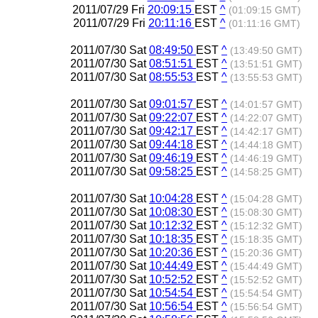
2011/07/29 Fri
20:09:15
EST
^
(01:09:15 GMT)
2011/07/29 Fri
20:11:16
EST
^
(01:11:16 GMT)
2011/07/30 Sat
08:49:50
EST
^
(13:49:50 GMT)
2011/07/30 Sat
08:51:51
EST
^
(13:51:51 GMT)
2011/07/30 Sat
08:55:53
EST
^
(13:55:53 GMT)
2011/07/30 Sat
09:01:57
EST
^
(14:01:57 GMT)
2011/07/30 Sat
09:22:07
EST
^
(14:22:07 GMT)
2011/07/30 Sat
09:42:17
EST
^
(14:42:17 GMT)
2011/07/30 Sat
09:44:18
EST
^
(14:44:18 GMT)
2011/07/30 Sat
09:46:19
EST
^
(14:46:19 GMT)
2011/07/30 Sat
09:58:25
EST
^
(14:58:25 GMT)
2011/07/30 Sat
10:04:28
EST
^
(15:04:28 GMT)
2011/07/30 Sat
10:08:30
EST
^
(15:08:30 GMT)
2011/07/30 Sat
10:12:32
EST
^
(15:12:32 GMT)
2011/07/30 Sat
10:18:35
EST
^
(15:18:35 GMT)
2011/07/30 Sat
10:20:36
EST
^
(15:20:36 GMT)
2011/07/30 Sat
10:44:49
EST
^
(15:44:49 GMT)
2011/07/30 Sat
10:52:52
EST
^
(15:52:52 GMT)
2011/07/30 Sat
10:54:54
EST
^
(15:54:54 GMT)
2011/07/30 Sat
10:56:54
EST
^
(15:56:54 GMT)