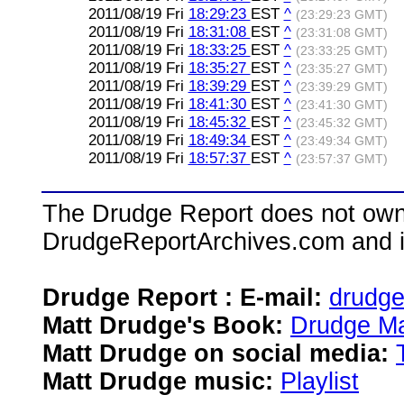
2011/08/19 Fri
18:29:23
EST
^
(23:29:23 GMT)
2011/08/19 Fri
18:31:08
EST
^
(23:31:08 GMT)
2011/08/19 Fri
18:33:25
EST
^
(23:33:25 GMT)
2011/08/19 Fri
18:35:27
EST
^
(23:35:27 GMT)
2011/08/19 Fri
18:39:29
EST
^
(23:39:29 GMT)
2011/08/19 Fri
18:41:30
EST
^
(23:41:30 GMT)
2011/08/19 Fri
18:45:32
EST
^
(23:45:32 GMT)
2011/08/19 Fri
18:49:34
EST
^
(23:49:34 GMT)
2011/08/19 Fri
18:57:37
EST
^
(23:57:37 GMT)
The Drudge Report does not own,
DrudgeReportArchives.com and is 
Drudge Report : E-mail:
drudg
Matt Drudge's Book:
Drudge Ma
Matt Drudge on social media:
Matt Drudge music:
Playlist