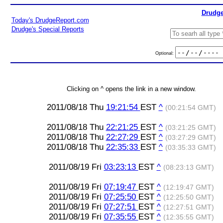
Drudge
Today's DrudgeReport.com
Drudge's Special Reports
Optional:
Clicking on ^ opens the link in a new window.
2011/08/18 Thu
19:21:54
EST
^
(00:21:54 GMT)
2011/08/18 Thu
22:21:25
EST
^
(03:21:25 GMT)
2011/08/18 Thu
22:27:29
EST
^
(03:27:29 GMT)
2011/08/18 Thu
22:35:33
EST
^
(03:35:33 GMT)
2011/08/19 Fri
03:23:13
EST
^
(08:23:13 GMT)
2011/08/19 Fri
07:19:47
EST
^
(12:19:47 GMT)
2011/08/19 Fri
07:25:50
EST
^
(12:25:50 GMT)
2011/08/19 Fri
07:27:51
EST
^
(12:27:51 GMT)
2011/08/19 Fri
07:35:55
EST
^
(12:35:55 GMT)