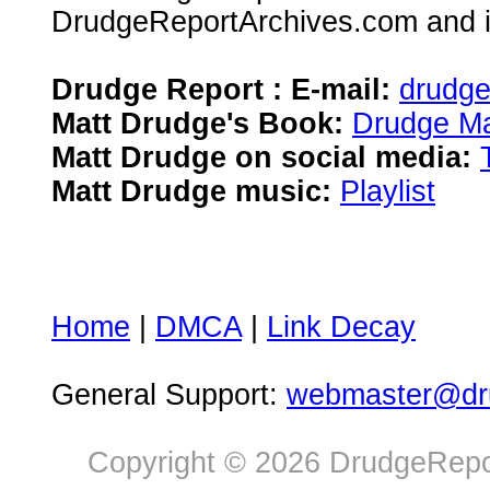
DrudgeReportArchives.com and is 
Drudge Report : E-mail:
drudg
Matt Drudge's Book:
Drudge Ma
Matt Drudge on social media:
Matt Drudge music:
Playlist
Home
|
DMCA
|
Link Decay
General Support:
webmaster@dru
Copyright © 2026 DrudgeRepor