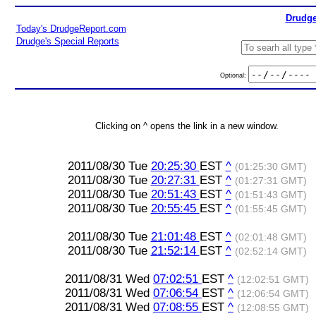
Drudge
Today's DrudgeReport.com
Drudge's Special Reports
Optional:
Clicking on ^ opens the link in a new window.
2011/08/30 Tue
20:25:30
EST
^
(01:25:30 GMT)
2011/08/30 Tue
20:27:31
EST
^
(01:27:31 GMT)
2011/08/30 Tue
20:51:43
EST
^
(01:51:43 GMT)
2011/08/30 Tue
20:55:45
EST
^
(01:55:45 GMT)
2011/08/30 Tue
21:01:48
EST
^
(02:01:48 GMT)
2011/08/30 Tue
21:52:14
EST
^
(02:52:14 GMT)
2011/08/31 Wed
07:02:51
EST
^
(12:02:51 GMT)
2011/08/31 Wed
07:06:54
EST
^
(12:06:54 GMT)
2011/08/31 Wed
07:08:55
EST
^
(12:08:55 GMT)