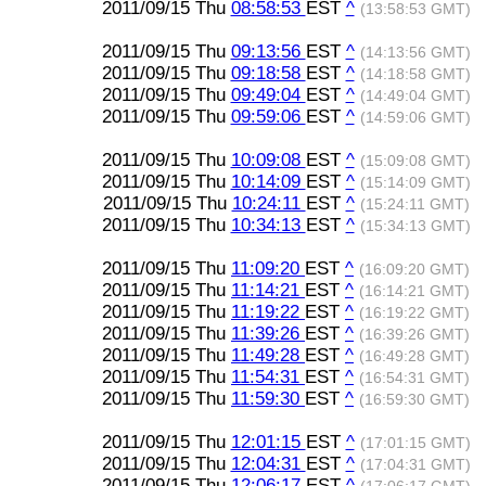
2011/09/15 Thu
08:58:53
EST
^
(13:58:53 GMT)
2011/09/15 Thu
09:13:56
EST
^
(14:13:56 GMT)
2011/09/15 Thu
09:18:58
EST
^
(14:18:58 GMT)
2011/09/15 Thu
09:49:04
EST
^
(14:49:04 GMT)
2011/09/15 Thu
09:59:06
EST
^
(14:59:06 GMT)
2011/09/15 Thu
10:09:08
EST
^
(15:09:08 GMT)
2011/09/15 Thu
10:14:09
EST
^
(15:14:09 GMT)
2011/09/15 Thu
10:24:11
EST
^
(15:24:11 GMT)
2011/09/15 Thu
10:34:13
EST
^
(15:34:13 GMT)
2011/09/15 Thu
11:09:20
EST
^
(16:09:20 GMT)
2011/09/15 Thu
11:14:21
EST
^
(16:14:21 GMT)
2011/09/15 Thu
11:19:22
EST
^
(16:19:22 GMT)
2011/09/15 Thu
11:39:26
EST
^
(16:39:26 GMT)
2011/09/15 Thu
11:49:28
EST
^
(16:49:28 GMT)
2011/09/15 Thu
11:54:31
EST
^
(16:54:31 GMT)
2011/09/15 Thu
11:59:30
EST
^
(16:59:30 GMT)
2011/09/15 Thu
12:01:15
EST
^
(17:01:15 GMT)
2011/09/15 Thu
12:04:31
EST
^
(17:04:31 GMT)
2011/09/15 Thu
12:06:17
EST
^