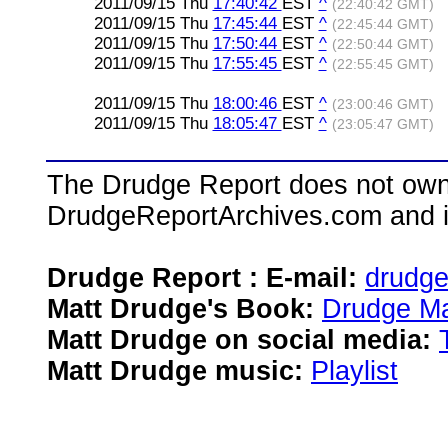
2011/09/15 Thu
17:40:42
EST
^
(22:40:42 GMT)
2011/09/15 Thu
17:45:44
EST
^
(22:45:44 GMT)
2011/09/15 Thu
17:50:44
EST
^
(22:50:44 GMT)
2011/09/15 Thu
17:55:45
EST
^
(22:55:45 GMT)
2011/09/15 Thu
18:00:46
EST
^
(23:00:46 GMT)
2011/09/15 Thu
18:05:47
EST
^
(23:05:47 GMT)
The Drudge Report does not own,
DrudgeReportArchives.com and is 
Drudge Report : E-mail:
drudg
Matt Drudge's Book:
Drudge Ma
Matt Drudge on social media:
Matt Drudge music:
Playlist