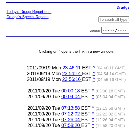
Drudge
Today's DrudgeReport.com
Drudge's Special Reports
Optional:
Clicking on ^ opens the link in a new window.
2011/09/19 Mon
23:46:11
EST
^
(04:46:11 GMT)
2011/09/19 Mon
23:54:14
EST
^
(04:54:14 GMT)
2011/09/19 Mon
23:56:16
EST
^
(04:56:16 GMT)
2011/09/20 Tue
00:00:18
EST
^
(05:00:18 GMT)
2011/09/20 Tue
00:04:04
EST
^
(05:04:04 GMT)
2011/09/20 Tue
07:13:58
EST
^
(12:13:58 GMT)
2011/09/20 Tue
07:22:02
EST
^
(12:22:02 GMT)
2011/09/20 Tue
07:26:04
EST
^
(12:26:04 GMT)
2011/09/20 Tue
07:58:20
EST
^
(12:58:20 GMT)