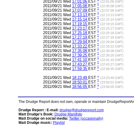
2011/09/21 Wed
17:01:06
EST
^
(22:01:06 GMT)
2011/09/21 Wed
17:05:08
EST
^
(22:05:08 GMT)
2011/09/21 Wed
17:07:09
EST
^
(22:07:09 GMT)
2011/09/21 Wed
17:13:13
EST
^
(22:13:13 GMT)
2011/09/21 Wed
17:15:14
EST
^
(22:15:14 GMT)
2011/09/21 Wed
17:19:15
EST
^
(22:19:15 GMT)
2011/09/21 Wed
17:23:17
EST
^
(22:23:17 GMT)
2011/09/21 Wed
17:25:18
EST
^
(22:25:18 GMT)
2011/09/21 Wed
17:27:19
EST
^
(22:27:19 GMT)
2011/09/21 Wed
17:29:04
EST
^
(22:29:04 GMT)
2011/09/21 Wed
17:33:22
EST
^
(22:33:22 GMT)
2011/09/21 Wed
17:35:08
EST
^
(22:35:08 GMT)
2011/09/21 Wed
17:39:25
EST
^
(22:39:25 GMT)
2011/09/21 Wed
17:41:10
EST
^
(22:41:10 GMT)
2011/09/21 Wed
17:43:27
EST
^
(22:43:27 GMT)
2011/09/21 Wed
17:59:35
EST
^
(22:59:35 GMT)
2011/09/21 Wed
18:23:49
EST
^
(23:23:49 GMT)
2011/09/21 Wed
18:50:01
EST
^
(23:50:01 GMT)
2011/09/21 Wed
18:56:05
EST
^
(23:56:05 GMT)
The Drudge Report does not own, operate or maintain DrudgeReportArchi
Drudge Report : E-mail:
drudge@drudgereport.com
Matt Drudge's Book:
Drudge Manifisto
Matt Drudge on social media:
Twitter (occasionally)
Matt Drudge music:
Playlist