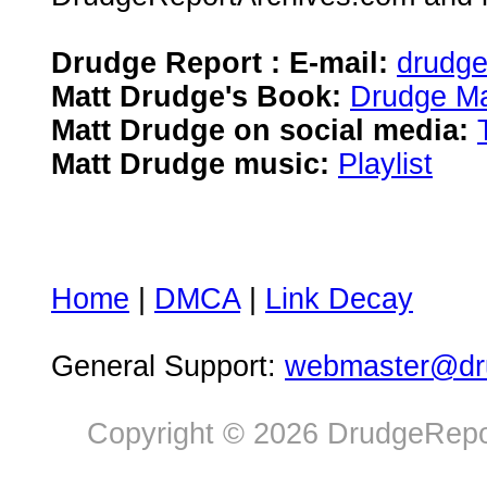
Drudge Report : E-mail:
drudg
Matt Drudge's Book:
Drudge Ma
Matt Drudge on social media:
Matt Drudge music:
Playlist
Home
|
DMCA
|
Link Decay
General Support:
webmaster@dru
Copyright © 2026 DrudgeRepor