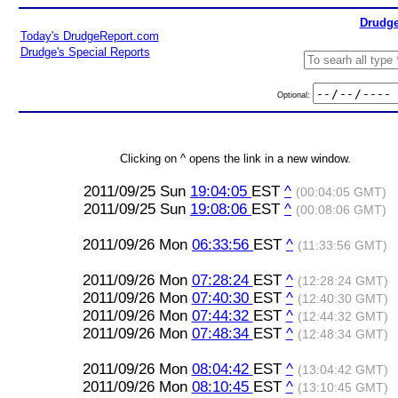
Drudge
Today's DrudgeReport.com
Drudge's Special Reports
Optional:
Clicking on ^ opens the link in a new window.
2011/09/25 Sun
19:04:05
EST
^
(00:04:05 GMT)
2011/09/25 Sun
19:08:06
EST
^
(00:08:06 GMT)
2011/09/26 Mon
06:33:56
EST
^
(11:33:56 GMT)
2011/09/26 Mon
07:28:24
EST
^
(12:28:24 GMT)
2011/09/26 Mon
07:40:30
EST
^
(12:40:30 GMT)
2011/09/26 Mon
07:44:32
EST
^
(12:44:32 GMT)
2011/09/26 Mon
07:48:34
EST
^
(12:48:34 GMT)
2011/09/26 Mon
08:04:42
EST
^
(13:04:42 GMT)
2011/09/26 Mon
08:10:45
EST
^
(13:10:45 GMT)