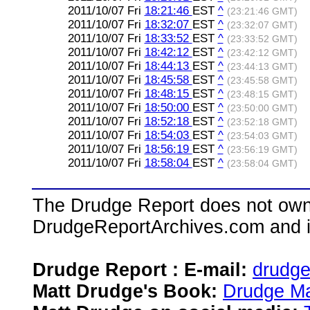
2011/10/07 Fri
18:21:46
EST
^
(23:21:46 GMT)
2011/10/07 Fri
18:32:07
EST
^
(23:32:07 GMT)
2011/10/07 Fri
18:33:52
EST
^
(23:33:52 GMT)
2011/10/07 Fri
18:42:12
EST
^
(23:42:12 GMT)
2011/10/07 Fri
18:44:13
EST
^
(23:44:13 GMT)
2011/10/07 Fri
18:45:58
EST
^
(23:45:58 GMT)
2011/10/07 Fri
18:48:15
EST
^
(23:48:15 GMT)
2011/10/07 Fri
18:50:00
EST
^
(23:50:00 GMT)
2011/10/07 Fri
18:52:18
EST
^
(23:52:18 GMT)
2011/10/07 Fri
18:54:03
EST
^
(23:54:03 GMT)
2011/10/07 Fri
18:56:19
EST
^
(23:56:19 GMT)
2011/10/07 Fri
18:58:04
EST
^
(23:58:04 GMT)
The Drudge Report does not own,
DrudgeReportArchives.com and is 
Drudge Report : E-mail:
drudg
Matt Drudge's Book:
Drudge Ma