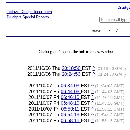
Drudge
Today's DrudgeReport.com
Drudge's Special Reports
Optional:
Clicking on ^ opens the link in a new window.
2011/10/06 Thu
20:18:50
EST
^
(01:18:50 GMT)
2011/10/06 Thu
20:24:53
EST
^
(01:24:53 GMT)
2011/10/07 Fri
06:34:03
EST
^
(11:34:03 GMT)
2011/10/07 Fri
06:44:08
EST
^
(11:44:08 GMT)
2011/10/07 Fri
06:46:10
EST
^
(11:46:10 GMT)
2011/10/07 Fri
06:48:10
EST
^
(11:48:10 GMT)
2011/10/07 Fri
06:50:11
EST
^
(11:50:11 GMT)
2011/10/07 Fri
06:54:13
EST
^
(11:54:13 GMT)
2011/10/07 Fri
06:58:16
EST
^
(11:58:16 GMT)