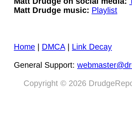
Matt Drudge on social media:
Matt Drudge music:
Playlist
Home
|
DMCA
|
Link Decay
General Support:
webmaster@dru
Copyright © 2026 DrudgeRepor