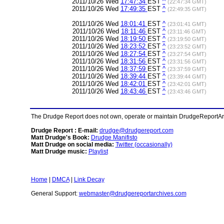
2011/10/26 Wed
17:47:34
EST
^
(22:47:34 GMT)
2011/10/26 Wed
17:49:35
EST
^
(22:49:35 GMT)
2011/10/26 Wed
18:01:41
EST
^
(23:01:41 GMT)
2011/10/26 Wed
18:11:46
EST
^
(23:11:46 GMT)
2011/10/26 Wed
18:19:50
EST
^
(23:19:50 GMT)
2011/10/26 Wed
18:23:52
EST
^
(23:23:52 GMT)
2011/10/26 Wed
18:27:54
EST
^
(23:27:54 GMT)
2011/10/26 Wed
18:31:56
EST
^
(23:31:56 GMT)
2011/10/26 Wed
18:37:59
EST
^
(23:37:59 GMT)
2011/10/26 Wed
18:39:44
EST
^
(23:39:44 GMT)
2011/10/26 Wed
18:42:01
EST
^
(23:42:01 GMT)
2011/10/26 Wed
18:43:46
EST
^
(23:43:46 GMT)
The Drudge Report does not own, operate or maintain DrudgeReportArchi
Drudge Report : E-mail:
drudge@drudgereport.com
Matt Drudge's Book:
Drudge Manifisto
Matt Drudge on social media:
Twitter (occasionally)
Matt Drudge music:
Playlist
Home
|
DMCA
|
Link Decay
General Support:
webmaster@drudgereportarchives.com