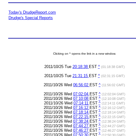
Today's DrudgeReport.com
Drudge's Special Reports
Clicking on ^ opens the link in a new window.
2011/10/25 Tue
20:18:38
EST
^
(01:18:38 GMT)
2011/10/25 Tue
21:31:15
EST
^
(02:31:15 GMT)
2011/10/26 Wed
06:56:02
EST
^
(11:56:02 GMT)
2011/10/26 Wed
07:02:04
EST
^
(12:02:04 GMT)
2011/10/26 Wed
07:10:08
EST
^
(12:10:08 GMT)
2011/10/26 Wed
07:14:11
EST
^
(12:14:11 GMT)
2011/10/26 Wed
07:16:12
EST
^
(12:16:12 GMT)
2011/10/26 Wed
07:18:14
EST
^
(12:18:14 GMT)
2011/10/26 Wed
07:22:15
EST
^
(12:22:15 GMT)
2011/10/26 Wed
07:38:24
EST
^
(12:38:24 GMT)
2011/10/26 Wed
07:44:27
EST
^
(12:44:27 GMT)
2011/10/26 Wed
07:46:27
EST
^
(12:46:27 GMT)
2011/10/26 Wed
07:50:30
EST
^
(12:50:30 GMT)