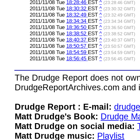
2011/11/08 Tue
18:28:46
EST
^
(23:28:46 GMT)
2011/11/08 Tue
18:30:32
EST
^
(23:30:32 GMT)
2011/11/08 Tue
18:32:49
EST
^
(23:32:49 GMT)
2011/11/08 Tue
18:34:34
EST
^
(23:34:34 GMT)
2011/11/08 Tue
18:36:50
EST
^
(23:36:50 GMT)
2011/11/08 Tue
18:38:52
EST
^
(23:38:52 GMT)
2011/11/08 Tue
18:40:37
EST
^
(23:40:37 GMT)
2011/11/08 Tue
18:50:57
EST
^
(23:50:57 GMT)
2011/11/08 Tue
18:54:59
EST
^
(23:54:59 GMT)
2011/11/08 Tue
18:56:45
EST
^
(23:56:45 GMT)
The Drudge Report does not own,
DrudgeReportArchives.com and is 
Drudge Report : E-mail:
drudg
Matt Drudge's Book:
Drudge Ma
Matt Drudge on social media:
Matt Drudge music:
Playlist