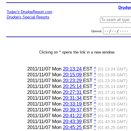
Drudge
Today's DrudgeReport.com
Drudge's Special Reports
Optional:
Clicking on ^ opens the link in a new window.
2011/11/07 Mon
20:13:24
EST
^
(01:13:24 GMT)
2011/11/07 Mon
20:15:09
EST
^
(01:15:09 GMT)
2011/11/07 Mon
20:23:29
EST
^
(01:23:29 GMT)
2011/11/07 Mon
20:25:14
EST
^
(01:25:14 GMT)
2011/11/07 Mon
20:27:31
EST
^
(01:27:31 GMT)
2011/11/07 Mon
20:31:34
EST
^
(01:31:34 GMT)
2011/11/07 Mon
20:33:19
EST
^
(01:33:19 GMT)
2011/11/07 Mon
20:39:37
EST
^
(01:39:37 GMT)
2011/11/07 Mon
20:41:22
EST
^
(01:41:22 GMT)
2011/11/07 Mon
20:43:39
EST
^
(01:43:39 GMT)
2011/11/07 Mon
20:45:25
EST
^
(01:45:25 GMT)