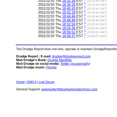
2011/11/10 Thu
18:32:39
EST
^
(23:32:39 GMT)
2011/11/10 Thu
18:34:25
EST
^
(23:34:25 GMT)
2011/11/10 Thu
18:40:43
EST
^
(23:40:43 GMT)
2011/11/10 Thu
18:42:29
EST
^
(23:42:29 GMT)
2011/11/10 Thu
18:44:46
EST
^
(23:44:46 GMT)
2011/11/10 Thu
18:48:48
EST
^
(23:48:48 GMT)
2011/11/10 Thu
18:52:50
EST
^
(23:52:50 GMT)
2011/11/10 Thu
18:54:36
EST
^
(23:54:36 GMT)
2011/11/10 Thu
18:56:52
EST
^
(23:56:52 GMT)
2011/11/10 Thu
18:58:37
EST
^
(23:58:37 GMT)
The Drudge Report does not own, operate or maintain DrudgeReportArchi
Drudge Report : E-mail:
drudge@drudgereport.com
Matt Drudge's Book:
Drudge Manifisto
Matt Drudge on social media:
Twitter (occasionally)
Matt Drudge music:
Playlist
Home
|
DMCA
|
Link Decay
General Support:
webmaster@drudgereportarchives.com