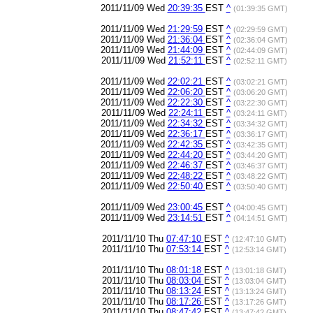
2011/11/09 Wed
20:39:35
EST
^
(01:39:35 GMT)
2011/11/09 Wed
21:29:59
EST
^
(02:29:59 GMT)
2011/11/09 Wed
21:36:04
EST
^
(02:36:04 GMT)
2011/11/09 Wed
21:44:09
EST
^
(02:44:09 GMT)
2011/11/09 Wed
21:52:11
EST
^
(02:52:11 GMT)
2011/11/09 Wed
22:02:21
EST
^
(03:02:21 GMT)
2011/11/09 Wed
22:06:20
EST
^
(03:06:20 GMT)
2011/11/09 Wed
22:22:30
EST
^
(03:22:30 GMT)
2011/11/09 Wed
22:24:11
EST
^
(03:24:11 GMT)
2011/11/09 Wed
22:34:32
EST
^
(03:34:32 GMT)
2011/11/09 Wed
22:36:17
EST
^
(03:36:17 GMT)
2011/11/09 Wed
22:42:35
EST
^
(03:42:35 GMT)
2011/11/09 Wed
22:44:20
EST
^
(03:44:20 GMT)
2011/11/09 Wed
22:46:37
EST
^
(03:46:37 GMT)
2011/11/09 Wed
22:48:22
EST
^
(03:48:22 GMT)
2011/11/09 Wed
22:50:40
EST
^
(03:50:40 GMT)
2011/11/09 Wed
23:00:45
EST
^
(04:00:45 GMT)
2011/11/09 Wed
23:14:51
EST
^
(04:14:51 GMT)
2011/11/10 Thu
07:47:10
EST
^
(12:47:10 GMT)
2011/11/10 Thu
07:53:14
EST
^
(12:53:14 GMT)
2011/11/10 Thu
08:01:18
EST
^
(13:01:18 GMT)
2011/11/10 Thu
08:03:04
EST
^
(13:03:04 GMT)
2011/11/10 Thu
08:13:24
EST
^
(13:13:24 GMT)
2011/11/10 Thu
08:17:26
EST
^
(13:17:26 GMT)
2011/11/10 Thu
08:47:42
EST
^
(13:47:42 GMT)