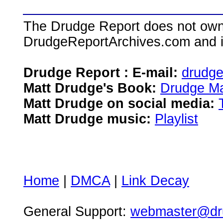
The Drudge Report does not own,
DrudgeReportArchives.com and is 
Drudge Report : E-mail:
drudg
Matt Drudge's Book:
Drudge Ma
Matt Drudge on social media:
Matt Drudge music:
Playlist
Home
|
DMCA
|
Link Decay
General Support:
webmaster@dru