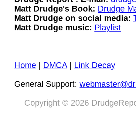
Matt Drudge's Book:
Drudge Ma
Matt Drudge on social media:
Matt Drudge music:
Playlist
Home
|
DMCA
|
Link Decay
General Support:
webmaster@dru
Copyright © 2026 DrudgeRepor