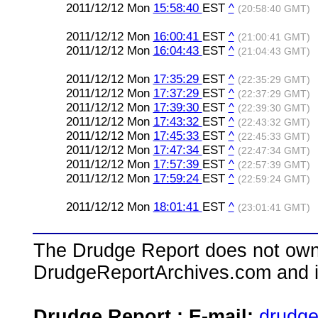
2011/12/12 Mon
15:58:40
EST
^
(20:58:40 GMT)
2011/12/12 Mon
16:00:41
EST
^
(21:00:41 GMT)
2011/12/12 Mon
16:04:43
EST
^
(21:04:43 GMT)
2011/12/12 Mon
17:35:29
EST
^
(22:35:29 GMT)
2011/12/12 Mon
17:37:29
EST
^
(22:37:29 GMT)
2011/12/12 Mon
17:39:30
EST
^
(22:39:30 GMT)
2011/12/12 Mon
17:43:32
EST
^
(22:43:32 GMT)
2011/12/12 Mon
17:45:33
EST
^
(22:45:33 GMT)
2011/12/12 Mon
17:47:34
EST
^
(22:47:34 GMT)
2011/12/12 Mon
17:57:39
EST
^
(22:57:39 GMT)
2011/12/12 Mon
17:59:24
EST
^
(22:59:24 GMT)
2011/12/12 Mon
18:01:41
EST
^
(23:01:41 GMT)
The Drudge Report does not own,
DrudgeReportArchives.com and is 
Drudge Report : E-mail:
drudg