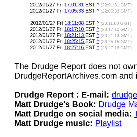
2012/01/27 Fri
17:01:31
EST
^
(22:01:31 GMT)
2012/01/27 Fri
17:05:33
EST
^
(22:05:33 GMT)
2012/01/27 Fri
18:11:08
EST
^
(23:11:08 GMT)
2012/01/27 Fri
18:17:10
EST
^
(23:17:10 GMT)
2012/01/27 Fri
18:21:13
EST
^
(23:21:13 GMT)
2012/01/27 Fri
18:25:15
EST
^
(23:25:15 GMT)
2012/01/27 Fri
18:27:16
EST
^
(23:27:16 GMT)
The Drudge Report does not own,
DrudgeReportArchives.com and is 
Drudge Report : E-mail:
drudg
Matt Drudge's Book:
Drudge Ma
Matt Drudge on social media:
Matt Drudge music:
Playlist