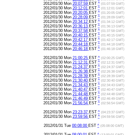
2012/01/30 Mon
20:07:59
EST
^
(01:07:59 GMT)
2012/01/30 Mon
20:12:01
EST
^
(01:12:01 GMT)
2012/01/30 Mon
20:20:05
EST
^
(01:20:05 GMT)
2012/01/30 Mon
20:28:09
EST
^
(01:28:09 GMT)
2012/01/30 Mon
20:34:12
EST
^
(01:34:12 GMT)
2012/01/30 Mon
20:36:13
EST
^
(01:36:13 GMT)
2012/01/30 Mon
20:37:58
EST
^
(01:37:58 GMT)
2012/01/30 Mon
20:40:15
EST
^
(01:40:15 GMT)
2012/01/30 Mon
20:42:17
EST
^
(01:42:17 GMT)
2012/01/30 Mon
20:44:18
EST
^
(01:44:18 GMT)
2012/01/30 Mon
20:46:18
EST
^
(01:46:18 GMT)
2012/01/30 Mon
21:00:25
EST
^
(02:00:25 GMT)
2012/01/30 Mon
21:12:31
EST
^
(02:12:31 GMT)
2012/01/30 Mon
21:24:37
EST
^
(02:24:37 GMT)
2012/01/30 Mon
21:26:38
EST
^
(02:26:38 GMT)
2012/01/30 Mon
21:28:39
EST
^
(02:28:39 GMT)
2012/01/30 Mon
21:30:40
EST
^
(02:30:40 GMT)
2012/01/30 Mon
21:34:43
EST
^
(02:34:43 GMT)
2012/01/30 Mon
21:40:47
EST
^
(02:40:47 GMT)
2012/01/30 Mon
21:44:48
EST
^
(02:44:48 GMT)
2012/01/30 Mon
21:46:49
EST
^
(02:46:49 GMT)
2012/01/30 Mon
21:56:54
EST
^
(02:56:54 GMT)
2012/01/30 Mon
23:23:37
EST
^
(04:23:37 GMT)
2012/01/30 Mon
23:59:56
EST
^
(04:59:56 GMT)
2012/01/31 Tue
00:08:00
EST
^
(05:08:00 GMT)
2012/01/31 Tue
08:00:01
EST
^
(13:00:01 GMT)