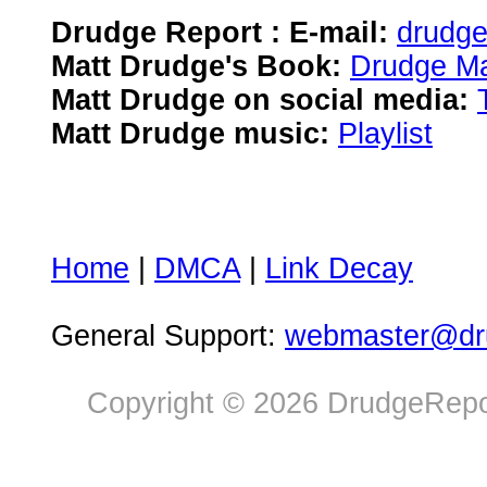
Drudge Report : E-mail:
drudg
Matt Drudge's Book:
Drudge Ma
Matt Drudge on social media:
Matt Drudge music:
Playlist
Home
|
DMCA
|
Link Decay
General Support:
webmaster@dru
Copyright © 2026 DrudgeRepor