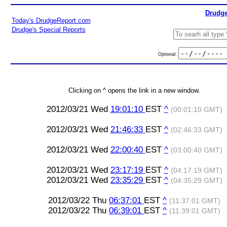
Drudge
Today's DrudgeReport.com
Drudge's Special Reports
Optional:
Clicking on ^ opens the link in a new window.
2012/03/21 Wed
19:01:10
EST
^
(00:01:10 GMT)
2012/03/21 Wed
21:46:33
EST
^
(02:46:33 GMT)
2012/03/21 Wed
22:00:40
EST
^
(03:00:40 GMT)
2012/03/21 Wed
23:17:19
EST
^
(04:17:19 GMT)
2012/03/21 Wed
23:35:29
EST
^
(04:35:29 GMT)
2012/03/22 Thu
06:37:01
EST
^
(11:37:01 GMT)
2012/03/22 Thu
06:39:01
EST
^
(11:39:01 GMT)