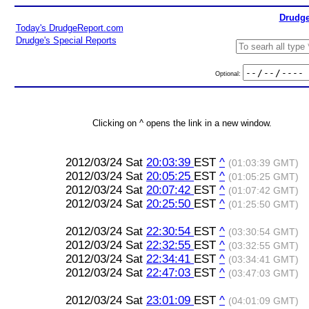
Drudge
Today's DrudgeReport.com
Drudge's Special Reports
Optional:
Clicking on ^ opens the link in a new window.
2012/03/24 Sat
20:03:39
EST
^
(01:03:39 GMT)
2012/03/24 Sat
20:05:25
EST
^
(01:05:25 GMT)
2012/03/24 Sat
20:07:42
EST
^
(01:07:42 GMT)
2012/03/24 Sat
20:25:50
EST
^
(01:25:50 GMT)
2012/03/24 Sat
22:30:54
EST
^
(03:30:54 GMT)
2012/03/24 Sat
22:32:55
EST
^
(03:32:55 GMT)
2012/03/24 Sat
22:34:41
EST
^
(03:34:41 GMT)
2012/03/24 Sat
22:47:03
EST
^
(03:47:03 GMT)
2012/03/24 Sat
23:01:09
EST
^
(04:01:09 GMT)