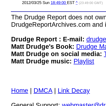
2012/03/25 Sun
18:49:00
EST
^
(23:49:00 GMT)
The Drudge Report does not own,
DrudgeReportArchives.com and is 
Drudge Report : E-mail:
drudg
Matt Drudge's Book:
Drudge Ma
Matt Drudge on social media:
Matt Drudge music:
Playlist
Home
|
DMCA
|
Link Decay
General Support:
webmaster@dru