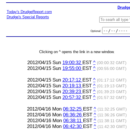
Drudge
Today's DrudgeReport.com
Drudge's Special Reports
Optional:
Clicking on ^ opens the link in a new window.
2012/04/15 Sun
19:00:32
EST
^
(00:00:32 GMT)
2012/04/15 Sun
19:55:00
EST
^
(00:55:00 GMT)
2012/04/15 Sun
20:17:12
EST
^
(01:17:12 GMT)
2012/04/15 Sun
20:19:13
EST
^
(01:19:13 GMT)
2012/04/15 Sun
20:39:23
EST
^
(01:39:23 GMT)
2012/04/15 Sun
20:57:32
EST
^
(01:57:32 GMT)
2012/04/16 Mon
06:32:25
EST
^
(11:32:25 GMT)
2012/04/16 Mon
06:36:26
EST
^
(11:36:26 GMT)
2012/04/16 Mon
06:38:11
EST
^
(11:38:11 GMT)
2012/04/16 Mon
06:42:30
EST
^
(11:42:30 GMT)