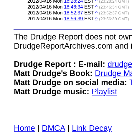
2012/04/16 Mon
18:28:24
EST
^
(23:28:24 GMT)
2012/04/16 Mon
18:46:34
EST
^
(23:46:34 GMT)
2012/04/16 Mon
18:52:37
EST
^
(23:52:37 GMT)
2012/04/16 Mon
18:56:39
EST
^
(23:56:39 GMT)
The Drudge Report does not own,
DrudgeReportArchives.com and is 
Drudge Report : E-mail:
drudg
Matt Drudge's Book:
Drudge Ma
Matt Drudge on social media:
Matt Drudge music:
Playlist
Home
|
DMCA
|
Link Decay