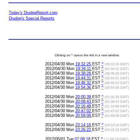
Today's DrudgeReport.com
Drudge's Special Reports
Clicking on ^ opens the link in a new window.
2012/04/30 Mon
19:32:25
EST
^
(00:32:25 GMT)
2012/04/30 Mon
19:34:11
EST
^
(00:34:11 GMT)
2012/04/30 Mon
19:38:28
EST
^
(00:38:28 GMT)
2012/04/30 Mon
19:44:31
EST
^
(00:44:31 GMT)
2012/04/30 Mon
19:46:32
EST
^
(00:46:32 GMT)
2012/04/30 Mon
19:54:36
EST
^
(00:54:36 GMT)
2012/04/30 Mon
20:00:39
EST
^
(01:00:39 GMT)
2012/04/30 Mon
20:08:43
EST
^
(01:08:43 GMT)
2012/04/30 Mon
20:16:48
EST
^
(01:16:48 GMT)
2012/04/30 Mon
20:47:02
EST
^
(01:47:02 GMT)
2012/04/30 Mon
20:59:08
EST
^
(01:59:08 GMT)
2012/04/30 Mon
23:14:16
EST
^
(04:14:16 GMT)
2012/04/30 Mon
23:26:22
EST
^
(04:26:22 GMT)
2012/05/01 Tue
07:08:18
EST
^
(12:08:18 GMT)