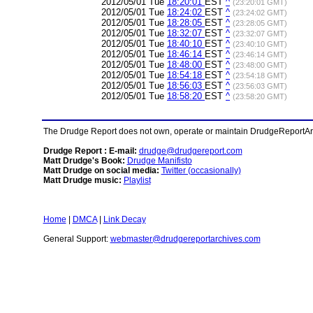
2012/05/01 Tue
18:20:01
EST
^
(23:20:01 GMT)
2012/05/01 Tue
18:24:02
EST
^
(23:24:02 GMT)
2012/05/01 Tue
18:28:05
EST
^
(23:28:05 GMT)
2012/05/01 Tue
18:32:07
EST
^
(23:32:07 GMT)
2012/05/01 Tue
18:40:10
EST
^
(23:40:10 GMT)
2012/05/01 Tue
18:46:14
EST
^
(23:46:14 GMT)
2012/05/01 Tue
18:48:00
EST
^
(23:48:00 GMT)
2012/05/01 Tue
18:54:18
EST
^
(23:54:18 GMT)
2012/05/01 Tue
18:56:03
EST
^
(23:56:03 GMT)
2012/05/01 Tue
18:58:20
EST
^
(23:58:20 GMT)
The Drudge Report does not own, operate or maintain DrudgeReportArchi
Drudge Report : E-mail:
drudge@drudgereport.com
Matt Drudge's Book:
Drudge Manifisto
Matt Drudge on social media:
Twitter (occasionally)
Matt Drudge music:
Playlist
Home
|
DMCA
|
Link Decay
General Support:
webmaster@drudgereportarchives.com