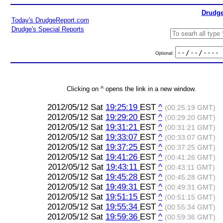
Drudge
Today's DrudgeReport.com
Drudge's Special Reports
Optional:
Clicking on ^ opens the link in a new window.
2012/05/12 Sat
19:25:19
EST
^
(00:25:19 GMT)
2012/05/12 Sat
19:29:20
EST
^
(00:29:20 GMT)
2012/05/12 Sat
19:31:21
EST
^
(00:31:21 GMT)
2012/05/12 Sat
19:33:07
EST
^
(00:33:07 GMT)
2012/05/12 Sat
19:37:25
EST
^
(00:37:25 GMT)
2012/05/12 Sat
19:41:26
EST
^
(00:41:26 GMT)
2012/05/12 Sat
19:43:11
EST
^
(00:43:11 GMT)
2012/05/12 Sat
19:45:28
EST
^
(00:45:28 GMT)
2012/05/12 Sat
19:49:31
EST
^
(00:49:31 GMT)
2012/05/12 Sat
19:51:15
EST
^
(00:51:15 GMT)
2012/05/12 Sat
19:55:34
EST
^
(00:55:34 GMT)
2012/05/12 Sat
19:59:36
EST
^
(00:59:36 GMT)