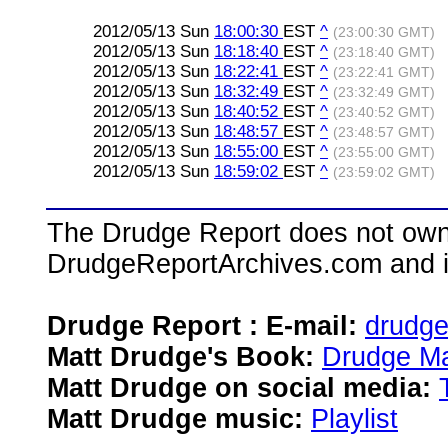
2012/05/13 Sun
18:00:30
EST
^
(23:00:30 GMT)
2012/05/13 Sun
18:18:40
EST
^
(23:18:40 GMT)
2012/05/13 Sun
18:22:41
EST
^
(23:22:41 GMT)
2012/05/13 Sun
18:32:49
EST
^
(23:32:49 GMT)
2012/05/13 Sun
18:40:52
EST
^
(23:40:52 GMT)
2012/05/13 Sun
18:48:57
EST
^
(23:48:57 GMT)
2012/05/13 Sun
18:55:00
EST
^
(23:55:00 GMT)
2012/05/13 Sun
18:59:02
EST
^
(23:59:02 GMT)
The Drudge Report does not own,
DrudgeReportArchives.com and is 
Drudge Report : E-mail:
drudg
Matt Drudge's Book:
Drudge Ma
Matt Drudge on social media:
Matt Drudge music:
Playlist