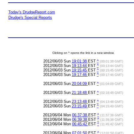
Today's DrudgeReport.com
Drudge's Special Reports
Clicking on ^ opens the link in a new window.
2012/06/03 Sun
19:01:38
EST
^
(00:01:38 GMT)
2012/06/03 Sun
19:13:44
EST
^
(00:13:44 GMT)
2012/06/03 Sun
19:15:45
EST
^
(00:15:45 GMT)
2012/06/03 Sun
19:17:46
EST
^
(00:17:46 GMT)
2012/06/03 Sun
20:04:09
EST
^
(01:04:09 GMT)
2012/06/03 Sun
21:18:48
EST
^
(02:18:48 GMT)
2012/06/03 Sun
23:13:48
EST
^
(04:13:48 GMT)
2012/06/03 Sun
23:15:49
EST
^
(04:15:49 GMT)
2012/06/04 Mon
06:37:38
EST
^
(11:37:38 GMT)
2012/06/04 Mon
06:39:38
EST
^
(11:39:38 GMT)
2012/06/04 Mon
06:45:42
EST
^
(11:45:42 GMT)
2012/06/04 Mon
07:01:50
EST
^
(12:01:50 GMT)