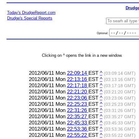
Drudge
Today's DrudgeReport.com
Drudge's Special Reports
Optional:
Clicking on ^ opens the link in a new window.
2012/06/11 Mon
22:09:14
EST
^
(03:09:14 GMT)
2012/06/11 Mon
22:13:16
EST
^
(03:13:16 GMT)
2012/06/11 Mon
22:17:18
EST
^
(03:17:18 GMT)
2012/06/11 Mon
22:21:20
EST
^
(03:21:20 GMT)
2012/06/11 Mon
22:23:06
EST
^
(03:23:06 GMT)
2012/06/11 Mon
22:25:23
EST
^
(03:25:23 GMT)
2012/06/11 Mon
22:31:26
EST
^
(03:31:26 GMT)
2012/06/11 Mon
22:35:27
EST
^
(03:35:27 GMT)
2012/06/11 Mon
22:45:33
EST
^
(03:45:33 GMT)
2012/06/11 Mon
22:53:36
EST
^
(03:53:36 GMT)
2012/06/11 Mon
22:55:22
EST
^
(03:55:22 GMT)