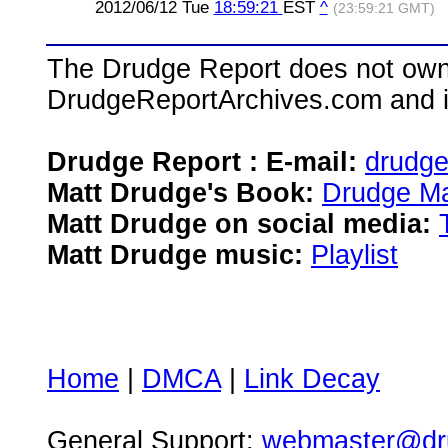
2012/06/12 Tue
18:59:21
EST
^
(23:59:21 GMT)
The Drudge Report does not own,
DrudgeReportArchives.com and is 
Drudge Report : E-mail:
drudg
Matt Drudge's Book:
Drudge Ma
Matt Drudge on social media:
Matt Drudge music:
Playlist
Home
|
DMCA
|
Link Decay
General Support:
webmaster@dru